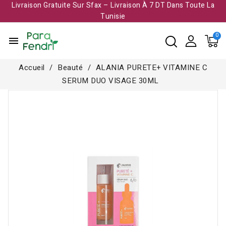
Livraison Gratuite Sur Sfax – Livraison À 7 DT Dans Toute La
Tunisie​
menu
Accueil
Beauté
ALANIA PURETE+ VITAMINE C
SERUM DUO VISAGE 30ML