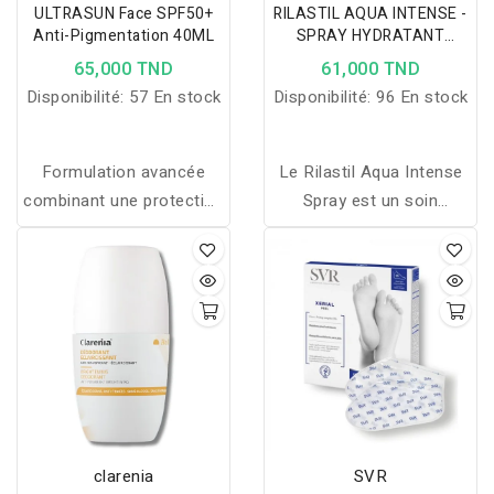
ULTRASUN Face SPF50+
RILASTIL AQUA INTENSE -
Anti-Pigmentation 40ML
SPRAY HYDRATANT
100ML
65,000 TND
61,000 TND
Disponibilité:
57 En stock
Disponibilité:
96 En stock
Formulation avancée
Le Rilastil Aqua Intense
combinant une protection
Spray est un soin
à large spectre, un indice
hydratant et apaisant,
de protection 50+, de
idéal pour tous les types
puissants antioxydants et
de peau, même les plus
de remarquables
sensibles. Il hydrate
composants anti-
intensément, apaise les
pigmentation. Rétablit un
irritations et offre un
niveau d’hydratation
confort immédiat grâce à
optimal, réduit l’apparition
sa texture légère et
des rides et des taches
fraîche.
clarenia
SVR
de pigmentation. Texture