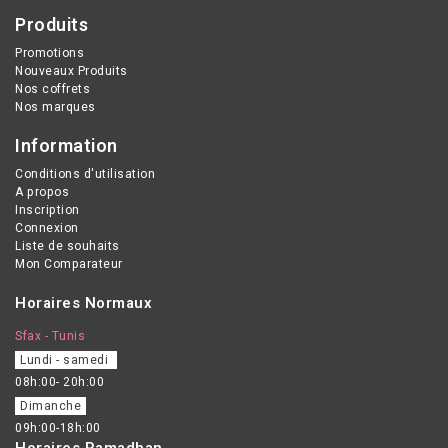
Produits
cible uniquement les
zones rugueuses et
Promotions
Nouveaux Produits
épaissies du pied et
Nos coffrets
préserve les zones
Nos marques
sensibles. Xérial PEEL de
Information
SVR agit d'une façon
Conditions d'utilisation
rapide et radicale pour un
A propos
effet peau neuve en
Inscription
Connexion
moins de deux semaines
Liste de souhaits
Mon Comparateur
Horaires Normaux
Sfax - Tunis
Lundi - samedi
08h:00- 20h:00
Dimanche
09h:00-18h:00
Horaires Ramadhan