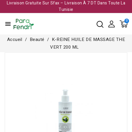
Livraison Gratuite Sur Sfax – Livraison À 7 DT Dans Toute La
Tunisie​
menu
Accueil
Beauté
K-REINE HUILE DE MASSAGE THE
VERT 200 ML