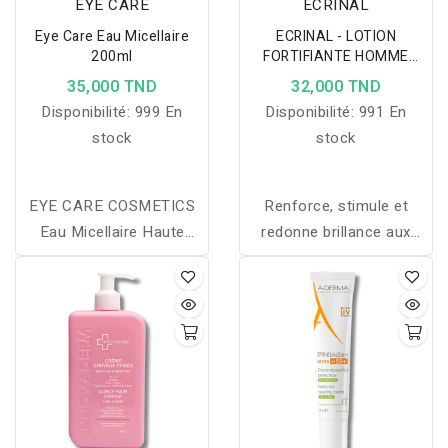
EYE CARE
ECRINAL
Eye Care Eau Micellaire
ECRINAL - LOTION
200ml
FORTIFIANTE HOMME
200ML
35,000 TND
32,000 TND
Disponibilité:
999 En
Disponibilité:
991 En
stock
stock
EYE CARE COSMETICS
Renforce, stimule et
Eau Micellaire Haute
redonne brillance aux
Tolérance 200ml
cheveux grâce à
l’A.N.P®2+, pour des
cheveux revitalisés et un
cuir chevelu tonifié.