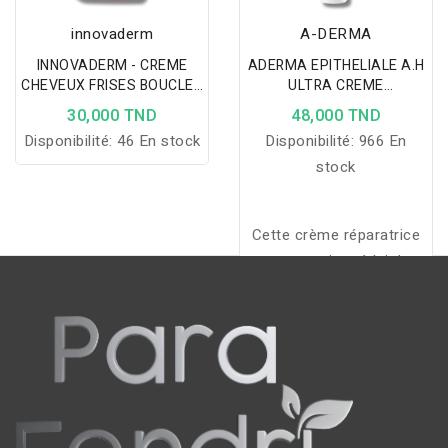
innovaderm
A-DERMA
INNOVADERM - CREME
ADERMA EPITHELIALE A.H
CHEVEUX FRISES BOUCLES
ULTRA CREME
ET FRISOTTIS 380ML
REPARATRICE ANTI
30,000 TND
48,000 TND
MARQUES SPF50+ 40ML
Disponibilité:
46 En stock
Disponibilité:
966 En
stock
Cette crème réparatrice
et protectrice réduit les
marques rouges et
brunes, favorise la
réparation et protège les
peaux fragilisées
exposées aux UV
quotidiens.