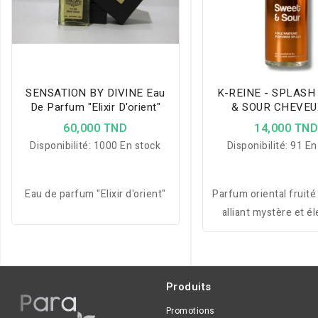
SENSATION BY DIVINE Eau
K-REINE - SPLASH
De Parfum "Elixir D'orient"
& SOUR CHEVEU
CORPS 120M
60,000 TND
14,000 TN
Disponibilité:
1000 En stock
Disponibilité:
91 En
Eau de parfum "Elixir d'orient"
Parfum oriental fruité
alliant mystère et é
pour une expéri
sensorielle raffi
Produits
Promotions