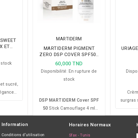
MARTIDERM
 SWEET
X ET
MARTIDERM PIGMENT
URIAGE
L
ZERO DSP COVER SPF50+
D
4ML
 stock
60,000 TND
Disponibilité:
En rupture de
Dispon
stock
 et sucré,
légance
Crèm
ence
DSP MARTIDERM Cover SPF
surgras 
née.
50
Stick Camouflage 4 ml
et protè
corrige les taches
et délic
pigmentaires, unifie le teint et
le f
Information
Horaires Normaux
protège la peau grâce à une
Conditions d'utilisation
Sfax - Tunis