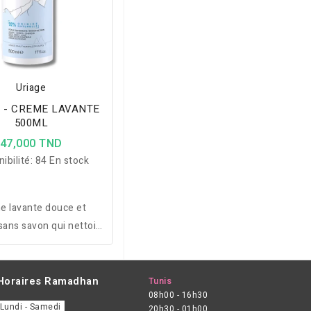
Uriage
 - CREME LAVANTE
500ML
47,000 TND
ibilité:
84 En stock
e lavante douce et
sans savon qui nettoie
ge les peaux sensibles
ates tout en préservant
ilm hydrolipidique.
Horaires Ramadhan
Tunis
08h00 - 16h30
Lundi - Samedi
20h30 - 01h00