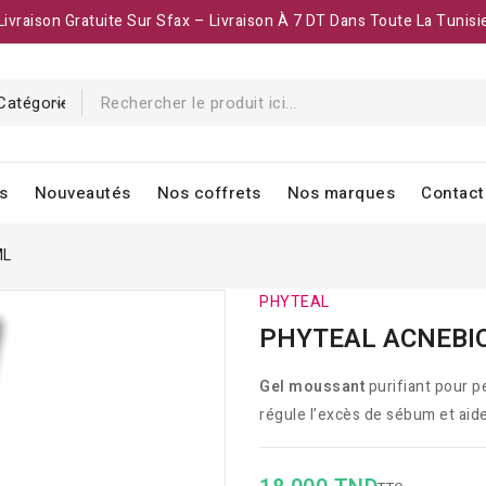
Livraison Gratuite Sur Sfax – Livraison À 7 DT Dans Toute La Tunisi
s
Nouveautés
Nos coffrets
Nos marques
Contact
ML
PHYTEAL
PHYTEAL ACNEBIO
Gel moussant
purifiant pour p
régule l’excès de sébum et aide 