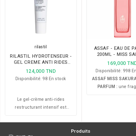
rilastil
ASSAF - EAU DE 
200ML - MISS S
RILASTIL HYDROTENSEUR -
GEL CREME ANTI RIDES
169,000 TN
RESTRUCTURANT 40ML
124,000 TND
Disponibilité:
998 En
Disponibilité:
98 En stock
ASSAF MISS SAKURA
PARFUM :
une frag
féminine florale et 
Le gel-crème anti-rides
inspirée des fleurs de 
restructurant intensif est
sublimée par un bou
spécialement conçu pour les
fleurs blanches, off
peaux mixtes. Il améliore
sillage délicat, lumi
l'élasticité de la peau tout en
Produits
longue tenue