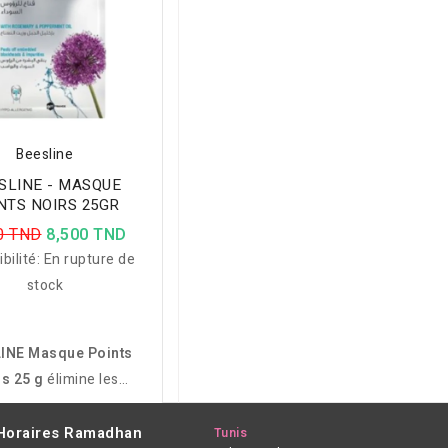
Beesline
SLINE - MASQUE
NTS NOIRS 25GR
0 TND
8,500 TND
bilité:
En rupture de
stock
INE Masque Points
s 25 g
élimine les
retés et l’excès de
ide à désobstruer les
Horaires Ramadhan
Tunis