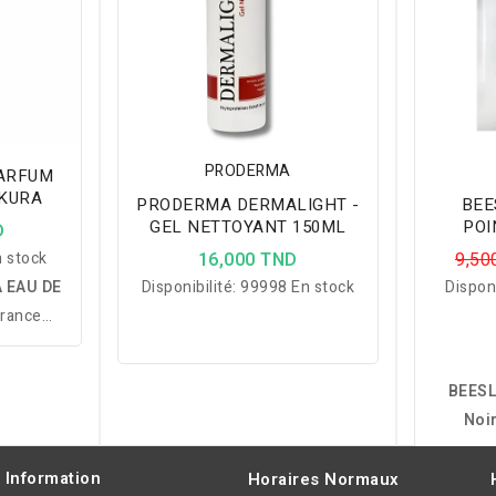
PRODERMA
PARFUM
AKURA
PRODERMA DERMALIGHT -
BEE
GEL NETTOYANT 150ML
POI
D
 stock
16,000 TND
9,50
 EAU DE
Disponibilité:
99998 En stock
Disponi
rance
fruitée
cerisier,
BEESL
quet de
Noir
rant un
impu
neux et
sébum, a
Information
Horaires Normaux
.