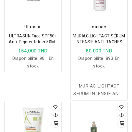
Ultrasun
muriac
ULTRASUN Face SPF50+
MURIAC LIGHTACT SÉRUM
Anti-Pigmentation 50ML
INTENSIF ANTI-TACHES
LOT DE 2
30ML
154,000 TND
80,000 TND
Disponibilité:
981 En
Disponibilité:
893 En
stock
stock
MURIAC LIGHTACT
SÉRUM INTENSIF ANTI-
TACHES
MURIAC LIGHTACT
SERUM INTENSIF ANTI
TACHES agit sur les