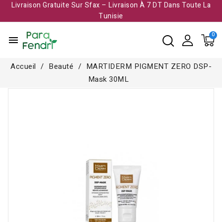
Livraison Gratuite Sur Sfax – Livraison À 7 DT Dans Toute La
Tunisie​
menu
Accueil
Beauté
MARTIDERM PIGMENT ZERO DSP-
Mask 30ML
Rupture de stock