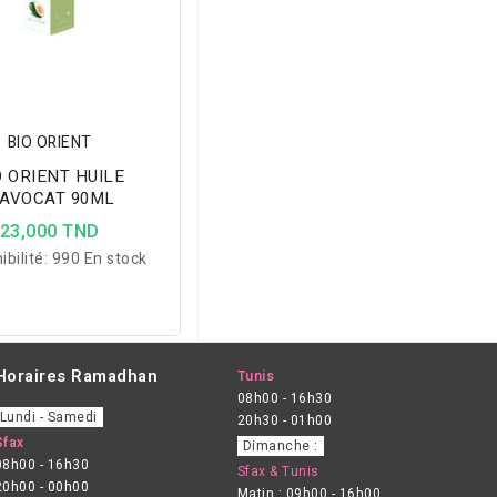
BIO ORIENT
O ORIENT HUILE
'AVOCAT 90ML
23,000 TND
ibilité:
990 En stock
Horaires Ramadhan
Tunis
08h00 - 16h30
Lundi - Samedi
20h30 - 01h00
Sfax
Dimanche :
08h00 - 16h30
Sfax & Tunis
20h00 - 00h00
Matin : 09h00 - 16h00