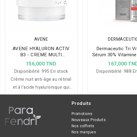
AVENE
DERMACEUTI
AVENE HYALURON ACTIV
Dermaceutic Tri Vi
B3 - CREME MULTI
Sérum 30% Vitamine
INTENSIVE NUIT 40ML
156,000 TND
167,000 TN
Disponibilité:
995 En stock
Disponibilité:
988 En
Crème nuit anti-âge au rétinal
et à l’acide hyaluronique qui
lisse les rides, raffermit la
peau et favorise sa réparation
Produits
pendant le sommeil.
Promotions
Nouveaux Produits
Nos coffrets
Nos marques