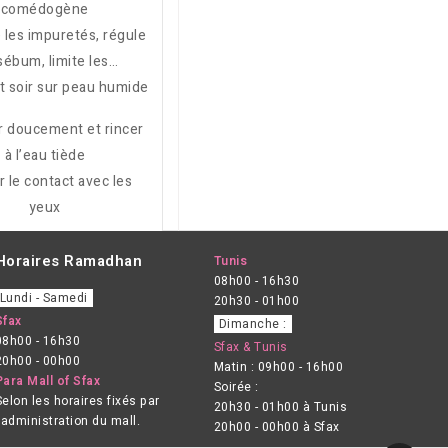
comédogène
e les impuretés, régule
sébum, limite les
et soir sur peau humide
imperfections
r doucement et rincer
à l’eau tiède
er le contact avec les
yeux
Horaires Ramadhan
Tunis
08h00 - 16h30
Lundi - Samedi
20h30 - 01h00
Sfax
Dimanche :
08h00 - 16h30
Sfax & Tunis
20h00 - 00h00
Matin : 09h00 - 16h00
Para Mall of Sfax
Soirée :
Selon les horaires fixés par
20h30 - 01h00 à Tunis
l’administration du mall.
20h00 - 00h00 à Sfax