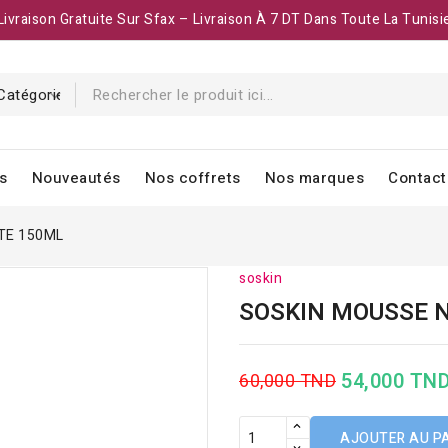
Livraison Gratuite Sur Sfax – Livraison À 7 DT Dans Toute La Tunisi
s
Nouveautés
Nos coffrets
Nos marques
Contact
TE 150ML
soskin
SOSKIN MOUSSE 
54,000 TN
60,000 TND
AJOUTER AU P