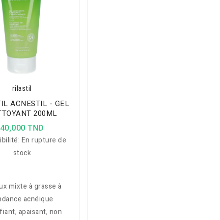
rilastil
IL ACNESTIL - GEL
TTOYANT 200ML
40,000 TND
bilité:
En rupture de
stock
ux mixte à grasse à
ndance acnéique
ifiant, apaisant, non