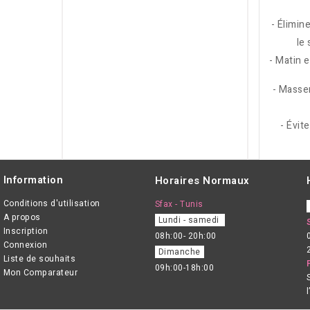
- Élimin
le 
- Matin 
- Masse
- Évit
Information
Horaires Normaux
Conditions d'utilisation
Sfax - Tunis
A propos
Lundi - samedi
Inscription
08h:00- 20h:00
Connexion
Dimanche
Liste de souhaits
09h:00-18h:00
Mon Comparateur