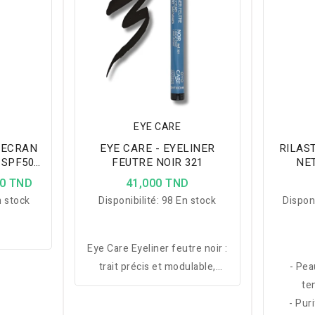
EYE CARE
 ECRAN
EYE CARE - EYELINER
RILAST
 SPF50+
FEUTRE NOIR 321
NE
ES
00 TND
41,000 TND
 stock
Disponibilité:
98 En stock
Disponi
Eye Care Eyeliner feutre noir :
trait précis et modulable,
- Pea
longue tenue, adapté aux yeux
te
sensibles, fabriqué en France.
- Pur