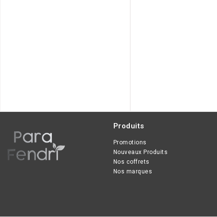
normales à sèche sensibles et
intolérantes permet
d'hydrater, illuminer, unifier le
teint et donner un effet bonne
mine avec un toucher doux et
soyeux.
+ EAU MICELLAIRE OFFERTE
JUSQU'A FIN DU STOCK
Produits
Promotions
Nouveaux Produits
Nos coffrets
Nos marques