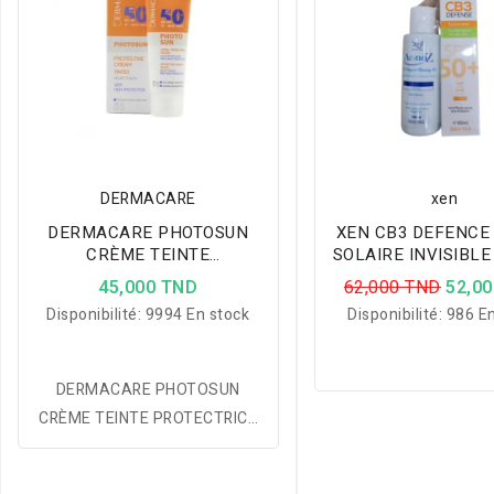
DERMACARE
xen
DERMACARE PHOTOSUN
XEN CB3 DEFENCE
CRÈME TEINTE
SOLAIRE INVISIBLE
PROTECTRICE 01 SPF50+
PEAUX GRASS
45,000 TND
62,000 TND
52,0
PEAUX NORMALES A
Disponibilité:
9994 En stock
Disponibilité:
986 En
SECHES
DERMACARE PHOTOSUN
CRÈME TEINTE PROTECTRICE
01 SPF50+ PEAUX NORMALES
A SECHES adaptée aux Peaux