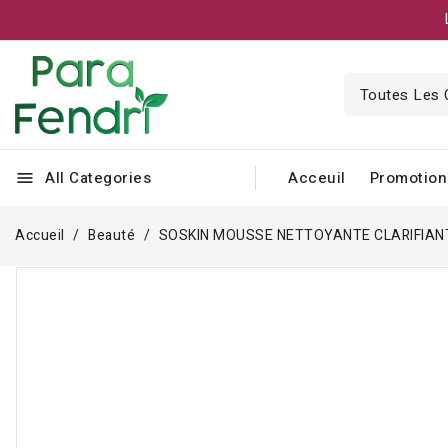
All Categories
Acceuil
Promotion
menu
Accueil
Beauté
SOSKIN MOUSSE NETTOYANTE CLARIFIAN
-6,000 TND
Rupture de stock