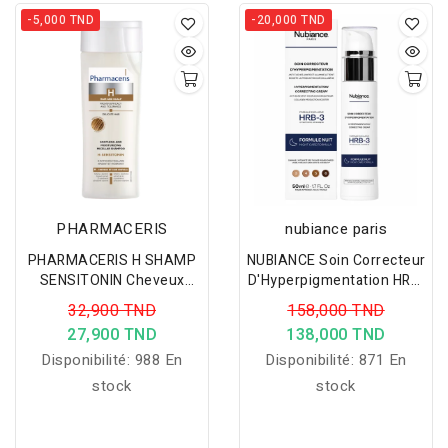
-5,000 TND
-20,000 TND
PHARMACERIS
nubiance paris
PHARMACERIS H SHAMP
NUBIANCE Soin Correcteur
SENSITONIN Cheveux
D'Hyperpigmentation HRB-
Delicat
3, Crème Anti Tache
32,900 TND
158,000 TND
Visage De Nuit
27,900 TND
138,000 TND
Disponibilité:
988 En
Disponibilité:
871 En
stock
stock