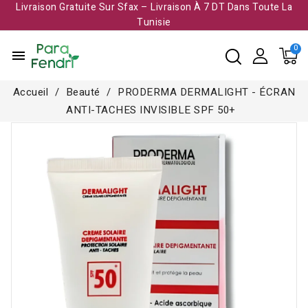
Livraison Gratuite Sur Sfax – Livraison À 7 DT Dans Toute La
Tunisie​
menu
Accueil
Beauté
PRODERMA DERMALIGHT - ÉCRAN
ANTI-TACHES INVISIBLE SPF 50+