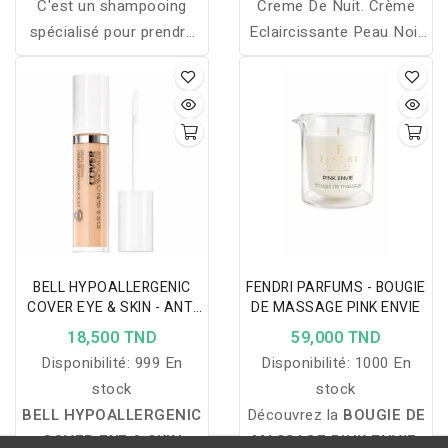
C'est un shampooing
Creme De Nuit. Crème
spécialisé pour prendre
Eclaircissante Peau Noir
soin du cuir chevelu
Puissant Ou Pour Peaux
sensible et delicat.
Mixtes, Pour Taches
apaisant et hydratant
Pigmentaires D'origines
Diverses.…
BELL HYPOALLERGENIC
FENDRI PARFUMS - BOUGIE
COVER EYE & SKIN - ANTI
DE MASSAGE PINK ENVIE
CERNES - 040 GOLDEN
18,500 TND
59,000 TND
PEACH
Disponibilité:
999 En
Disponibilité:
1000 En
stock
stock
BELL HYPOALLERGENIC
Découvrez la
BOUGIE DE
COVER EYE & SKIN
MASSAGE PINK ENVIE
,