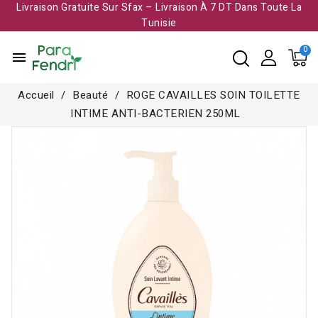
Livraison Gratuite Sur Sfax – Livraison À 7 DT Dans Toute La
Tunisie​
menu
Accueil
Beauté
ROGE CAVAILLES SOIN TOILETTE
INTIME ANTI-BACTERIEN 250ML