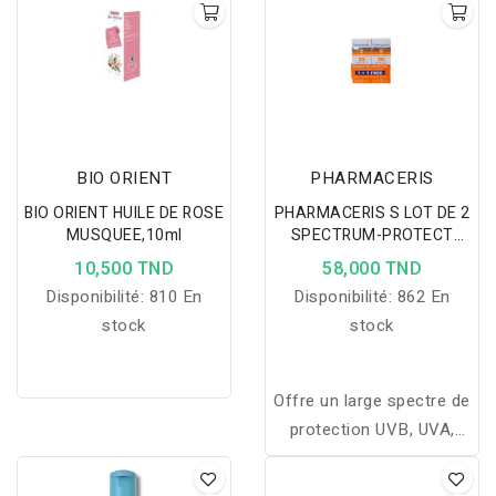
BIO ORIENT
PHARMACERIS
BIO ORIENT HUILE DE ROSE
PHARMACERIS S LOT DE 2
MUSQUEE,10ml
SPECTRUM-PROTECT
CRÈME HAUTE
10,500 TND
58,000 TND
PROTECTION SPF50+
Disponibilité:
810 En
Disponibilité:
862 En
50ML*2
stock
stock
Offre un large spectre de
protection UVB, UVA,
HEV, IR. Cette crème
possède une texture non