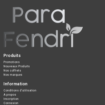
spécialement formulé
barrière cutanée dès la
pour traiter les pellicules
première utilisation.
sévères et récurrentes.
Grâce à son association
de
Piroctone Olamine
et
Ciclopirox Olamine
, il
élimine durablement les
pellicules, apaise les
démangeaisons et aide à
Produits
prévenir leur réapparition.
Sa formule assainit le
Promotions
Nouveaux Produits
cuir chevelu tout en
Nos coffrets
respectant son équilibre,
Nos marques
laissant les cheveux
Information
propres, souples et le
Conditions d'utilisation
cuir chevelu apaisé. Idéal
A propos
pour les cuirs chevelus
Inscription
Connexion
sujets aux états