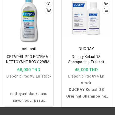
collante, à absorption
rapide, ne graisse pas la
peau, ne cause pas de
points noirs et n'obstrue
pas les pores.
cetaphil
DUCRAY
CETAPHIL PRO ECZEMA -
Ducray Kelual DS
NETTOYANT BODY 295ML
Shampooing Traitant
100ml
68,000 TND
45,000 TND
Disponibilité:
98 En stock
Disponibilité:
894 En
stock
DUCRAY Kelual DS
nettoyant doux sans
Original Shampooing
savon pour peaux
Traitant 100 ml
est un
atopiques, hydrate,
shampooing
apaise et respecte la