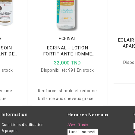
S
ECRINAL
ECLAIR
APAI
 SOIN
ECRINAL - LOTION
PEAU
ANT DE
FORTIFIANTE HOMME
HEVEUX
200ML
D
32,000 TND
Dispon
125ML
 stock
Disponibilité:
991 En stock
ec une
Renforce, stimule et redonne
que
brillance aux cheveux grâce à
 Natural
l’A.N.P®2+, pour des cheveux
F, un
revitalisés et un cuir chevelu
Information
Horaires Normaux
 avec un
tonifié.
Conditions d'utilisation
Sfax - Tunis
A propos
Lundi - samedi