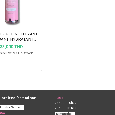
E - GEL NETTOYANT
SANT HYDRATANT
X SECHES 250ML
33,000 TND
ibilité:
97 En stock
Horaires Ramadhan
Tunis
08h00 - 16h30
Lundi - Samedi
20h30 - 01h00
Sfax
Dimanche :