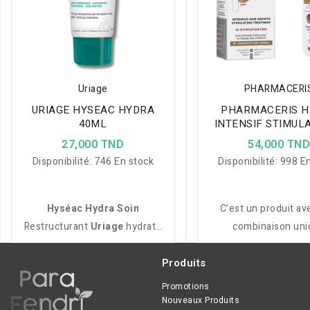
Uriage
PHARMACERI
URIAGE HYSEAC HYDRA
PHARMACERIS H
40ML
INTENSIF STIMUL
LA POUSSE DES C
27,000 TND
54,000 TN
H-STIMUFORTEN 
Disponibilité:
746 En stock
Disponibilité:
998 En
SPRAY
Hyséac Hydra Soin
C’est un produit av
Restructurant
Uriage
hydrate
combinaison uni
intensément, apaise les peaux
d'ingrédients actifs:
desséchées par les
Growth Factor FG
Produits
traitements
anti-acné
et
complexe de caféine
Promotions
restaure la barrière protectrice
double effet:
Nouveaux Produits