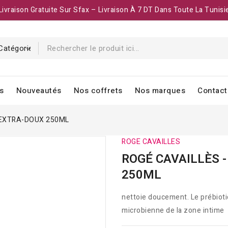
Livraison Gratuite Sur Sfax – Livraison À 7 DT Dans Toute La Tunisi
s
Nouveautés
Nos coffrets
Nos marques
Contact
E EXTRA-DOUX 250ML
ROGE CAVAILLES
ROGÉ CAVAILLÈS -
250ML
nettoie doucement. Le prébiotiq
microbienne de la zone intime