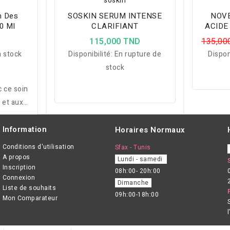
soskin
n Des
SOSKIN SERUM INTENSE
NOVEXP
0 Ml
CLARIFIANT
ACIDE
D
115,000 TND
135,00
 stock
Disponibilité:
En rupture de
Dispon
stock
c ce soin
 et aux
. 97%
igine
Information
Horaires Normaux
Conditions d'utilisation
Sfax - Tunis
A propos
Lundi - samedi
Inscription
08h:00- 20h:00
Connexion
Dimanche
Liste de souhaits
09h:00-18h:00
Mon Comparateur