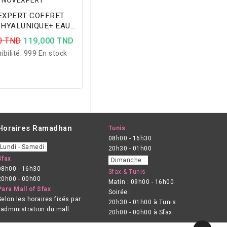
NOVEXPERT
ERT COFFRET
 HYALUNIQUE+ EAU
MICELLAIRE
0 TND
119,000 TND
ibilité:
999 En stock
Horaires Ramadhan
Tunis
08h00 - 16h30
Lundi - Samedi
20h30 - 01h00
Sfax
Dimanche :
08h00 - 16h30
Sfax & Tunis
20h00 - 00h00
Matin : 09h00 - 16h00
Para Mall of Sfax
Soirée :
Selon les horaires fixés par
20h30 - 01h00 à Tunis
l’administration du mall.
20h00 - 00h00 à Sfax