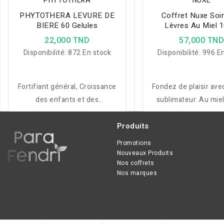
PHYTOTHERA
NUXE
PHYTOTHERA LEVURE DE
Coffret Nuxe Soi
BIERE 60 Gelules
Lèvres Au Miel 1
22,000 TND
57,000 TN
Disponibilité:
872 En stock
Disponibilité:
996 En
Fortifiant général, Croissance
Fondez de plaisir ave
des enfants et des
sublimateur. Au miel
adolescents, Femme enceinte
huiles précieuses
en association avec du
d'ingrédients d'or
Produits
magnésium, Sénescence,
naturelle.
Promotions
états de fatigue physique et
Nouveaux Produits
Nos coffrets
intellectuelle , Résistance à
Nos marques
l'effort , Santé de la peau et
les phanères.