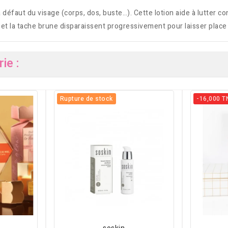
faut du visage (corps, dos, buste…). Cette lotion aide à lutter co
 et la tache brune disparaissent progressivement pour laisser place 
ie :
Rupture de stock
-16,000 T