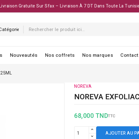
Livraison Gratuite Sur Sfax – Livraison À 7 DT Dans Toute La Tunisi
s
Nouveautés
Nos coffrets
Nos marques
Contact
125ML
NOREVA
NOREVA EXFOLIA
68,000 TND
TTC
AJOUTER AU P