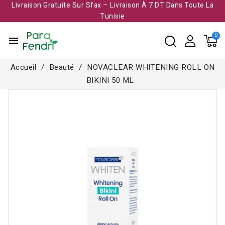
Livraison Gratuite Sur Sfax – Livraison À 7 DT Dans Toute La
Tunisie​
menu
Accueil
Beauté
NOVACLEAR WHITENING ROLL ON
BIKINI 50 ML