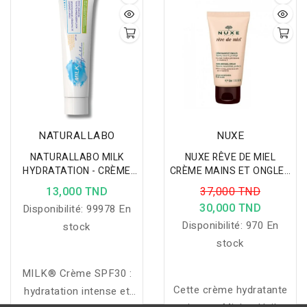
le cuir chevelu grâce à sa
formule naturelle enrichie
en zinc, menthol et
complexe végétal B19.
NATURALLABO
NUXE
NATURALLABO MILK
NUXE RÊVE DE MIEL
HYDRATATION - CRÈME
CRÈME MAINS ET ONGLES
HYDRATANTE VISAGE
50ML
13,000 TND
37,000 TND
MAINS CORPS SPF30
30,000 TND
Disponibilité:
99978 En
50ML
Disponibilité:
970 En
stock
stock
MILK® Crème SPF30 :
Cette crème hydratante
hydratation intense et