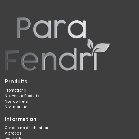
mains, au Miel et Huiles
protection solaire pour
Végétales précieuses est
peaux sensibles, abîmées
soin réparateur
ou déshydratées, visage
nourissant pour les
et corps, adultes et
mains sèches et
enfants.
abîmées. Sa texture
soyeuse au doux parfum
de miel enveloppe les
mains de douceur sans
effet gras.
Produits
Promotions
Nouveaux Produits
Nos coffrets
Nos marques
Information
Conditions d'utilisation
A propos
Inscription