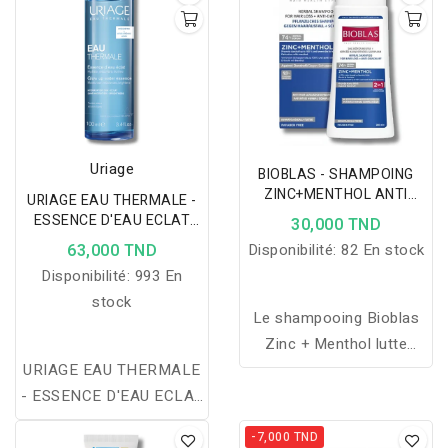
Uriage
BIOBLAS - SHAMPOING
ZINC+MENTHOL ANTI
URIAGE EAU THERMALE -
PELLICULAIRE 360ML
ESSENCE D'EAU ECLAT
30,000 TND
100ML
63,000 TND
Disponibilité:
82 En stock
Disponibilité:
993 En
stock
Le shampooing Bioblas
Zinc + Menthol lutte
URIAGE EAU THERMALE
efficacement contre les
- ESSENCE D'EAU ECLAT
pellicules et la chute des
100ML
cheveux, tout en apaisant
-7,000 TND