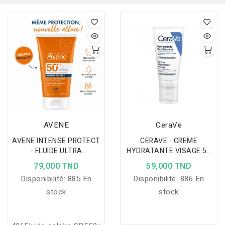
AVENE
CeraVe
AVENE INTENSE PROTECT
CERAVE - CREME
- FLUIDE ULTRA
HYDRATANTE VISAGE 52
PROTECTION SPF50+
ML
79,000 TND
59,000 TND
150ML
Disponibilité:
885 En
Disponibilité:
886 En
stock
stock