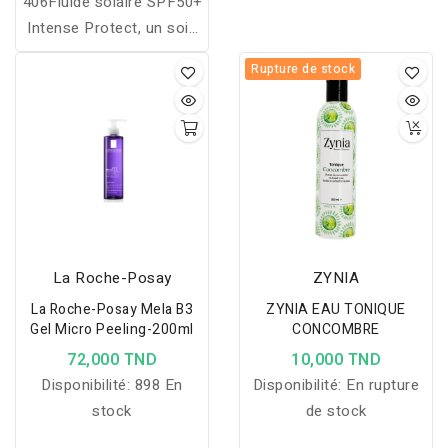
406Fluide solaire SPF50+
Intense Protect, un soin
solaire de très haute
Rupture de stock
protection (SPF 50+) qui
permet de protéger la
peau des UVA, des UVB,
mais aussi de la lumière
bleue haute énergie
visible.
La Roche-Posay
ZYNIA
La Roche-Posay Mela B3
ZYNIA EAU TONIQUE
Gel Micro Peeling-200ml
CONCOMBRE
72,000 TND
10,000 TND
Disponibilité:
898 En
Disponibilité:
En rupture
stock
de stock