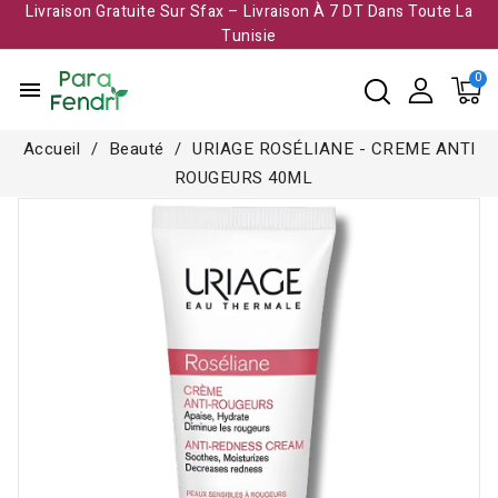
Livraison Gratuite Sur Sfax – Livraison À 7 DT Dans Toute La
Tunisie​
menu
Accueil
Beauté
URIAGE ROSÉLIANE - CREME ANTI
ROUGEURS 40ML