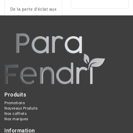
De la perte d'éclat aux
taches persistantes :
MELA B3 Gel micro-
peeling unifiant éclat est
le nouveau nettoyant anti
taches formulé avec
notre nouvel actif
révolutionnaire Melasyl™
multibreveté et de
Niacinamide concentrée
à 10% pour purifier la
Produits
peau en douceur et la
lisser visiblement
Promotions
Nouveaux Produits
instantanément.
Nos coffrets
Nos marques
Information