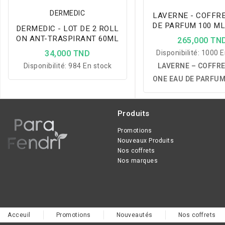
DERMEDIC
LAVERNE - COFFRE
DE PARFUM 100 ML
DERMEDIC - LOT DE 2 ROLL
MIST - THE O
ON ANT-TRASPIRANT 60ML
265,000 TN
34,000 TND
Disponibilité:
1000 E
Disponibilité:
984 En stock
LAVERNE – COFFR
ONE EAU DE PARFUM
+ HAIR MIST 50 M
coffret parfumé po
Produits
associant une Eau d
100 ml et un Hair Mis
Promotions
Nouveaux Produits
offrant une fragrance
Nos coffrets
fruitée et musquée au
Nos marques
élégant, raffiné et
tenue.
Acceuil
Promotions
Nouveautés
Nos coffrets