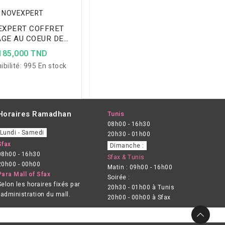
NOVEXPERT
EXPERT COFFRET
GE AU COEUR DE
IDE HYALURONIQUE
185,000 TND
ibilité:
995 En stock
Horaires Ramadhan
Tunis
08h00 - 16h30
Lundi - Samedi
20h30 - 01h00
Sfax
Dimanche :
08h00 - 16h30
Sfax & Tunis
20h00 - 00h00
Matin : 09h00 - 16h00
Para Mall of Sfax
Soirée :
Selon les horaires fixés par
20h30 - 01h00 à Tunis
l’administration du mall.
20h00 - 00h00 à Sfax