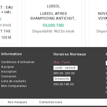
LUXEOL
T : EAU
 + HAIR
LUXEOL APRES
NOV
NE
SHAMPOOING ANTICHUTE
VOYA
D
200ML
L'AC
n stock
59,000 TND
ET THE
Disponibilité:
962 En stock
Dispon
 100 ML
L :
un
ur femme
Information
Horaires Normaux
e Parfum
t 50 ml,
Conditions d'utilisation
Sfax - Tunis
A propos
Lundi - samedi
 florale,
Inscription
08h:00- 20h:00
 sillage
Connexion
Dimanche
 longue
Liste de souhaits
09h:00-18h:00
Mon Comparateur
Nos marques
Contactez-nous