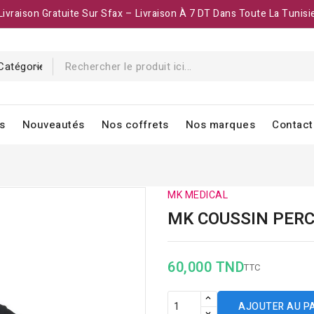
Livraison Gratuite Sur Sfax – Livraison À 7 DT Dans Toute La Tunisi
s
Nouveautés
Nos coffrets
Nos marques
Contact
MK MEDICAL
MK COUSSIN PER
60,000 TND
TTC
AJOUTER AU P