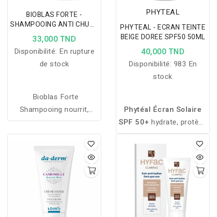
PHYTEAL
BIOBLAS FORTE -
SHAMPOOING ANTI CHUTE
PHYTEAL - ECRAN TEINTE
INTENSIVE COMPLEX B19
BEIGE DOREE SPF50 50ML
33,000 TND
360ML
Disponibilité:
En rupture
40,000 TND
de stock
Disponibilité:
983 En
stock
Bioblas Forte
Shampooing nourrit,
Phytéal Écran Solaire
renforce et stimule la
SPF 50+
hydrate, protège
croissance des cheveux
efficacement les peaux
tout en luttant
sèches et unifie le teint
efficacement contre la
grâce à sa teinte dorée et
chute intense.
sa formule enrichie en
Phytovera GRT.