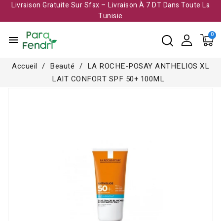
Livraison Gratuite Sur Sfax – Livraison À 7 DT Dans Toute La
Tunisie​
menu
Accueil
Beauté
LA ROCHE-POSAY ANTHELIOS XL
LAIT CONFORT SPF 50+ 100ML
Rupture de stock