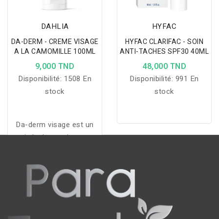
DAHLIA
HYFAC
DA-DERM - CREME VISAGE
HYFAC CLARIFAC - SOIN
A LA CAMOMILLE 100ML
ANTI-TACHES SPF30 40ML
9,000 TND
48,000 TND
Disponibilité:
1508 En
Disponibilité:
991 En
stock
stock
Da-derm visage est un
soin hydratant intense,
apaisant et nourrissant
soyeux pour les peaux
desséchées et sensibles.
Appliquer une couche
mince de crème Da-derm
visage matin et soir sur