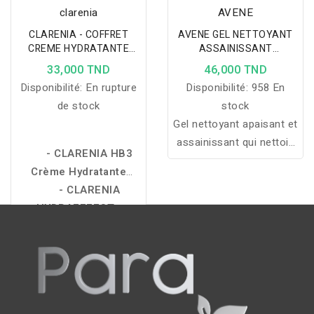
Réparatrice, protectrice,
clarenia
AVENE
hydratante
CLARENIA - COFFRET
AVENE GEL NETTOYANT
CREME HYDRATANTE
ASSAINISSANT
DUO-HYDRA RICHE +
CICALFATE+ 200ML
33,000 TND
46,000 TND
MOUSSE NETTOYANTE
Disponibilité:
En rupture
Disponibilité:
958 En
HYDRATANTE 50ML
OFFERTE
de stock
stock
Gel nettoyant apaisant et
assainissant qui nettoie
- CLARENIA HB3
en douceur les peaux
Crème Hydratante
irritées, réduit l’inconfort
Visage Riche 50 ml
- CLARENIA
et aide à préserver
HYDRAEFFECT+
l’équilibre cutané.
Mousse Nettoyante
Hydratante 50 ml
(Offerte)