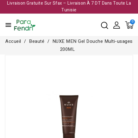
Livraison Gratuite Sur Sfax – Livraison À 7 DT Dans Toute La
Tunisie​
menu
Accueil
Beauté
NUXE MEN Gel Douche Multi-usages
200ML
Rupture de stock