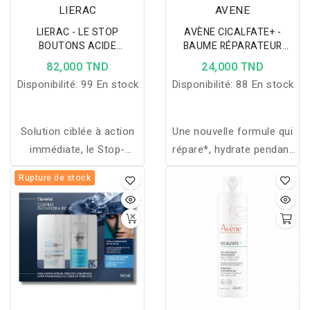
LIERAC
AVENE
LIERAC - LE STOP
AVÈNE CICALFATE+ -
BOUTONS ACIDE
BAUME RÉPARATEUR
SALICYLIQUE PUR 15ML
LÈVRES 10 ML
82,000 TND
24,000 TND
Disponibilité:
99 En stock
Disponibilité:
88 En stock
Solution ciblée à action
Une nouvelle formule qui
immédiate, le Stop-
répare*, hydrate pendant
Boutons Lierac assèche
24 heures** et protège
Rupture de stock
et purifie les
les lèvres gercées et
imperfections grâce à
fragilisées. Redonne
l'acide salicylique, idéal
confort et souplesse et
pour les peaux grasses
forme une barrière
et mixtes.
protectrice qui protège
les lèvres fragilisées des
agressions extérieures.