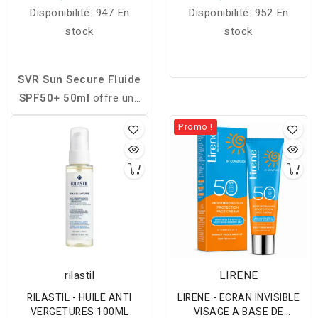
Disponibilité:
947 En
Disponibilité:
952 En
stock
stock
SVR Sun Secure Fluide
SPF50+ 50ml
offre une
très haute protection
Promo !
contre les UVA/UVB. Sa
texture fluide, légère et
non grasse hydrate la
peau tout en la
protégeant efficacement
du soleil. Convient à tous
les types de peau pour
une utilisation
rilastil
LIRENE
quotidienne.
RILASTIL - HUILE ANTI
LIRENE - ECRAN INVISIBLE
VERGETURES 100ML
VISAGE A BASE DE