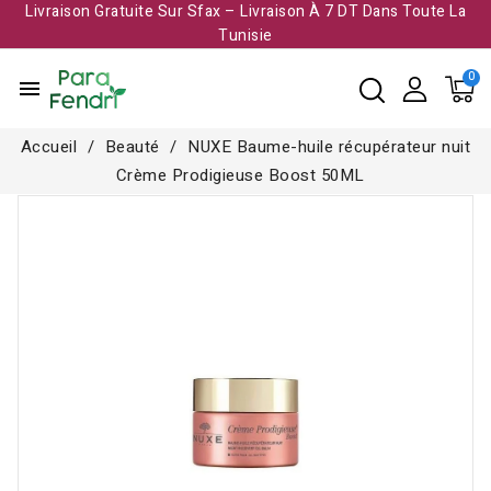
Livraison Gratuite Sur Sfax – Livraison À 7 DT Dans Toute La
Tunisie​
menu
Accueil
Beauté
NUXE Baume-huile récupérateur nuit
Crème Prodigieuse Boost 50ML