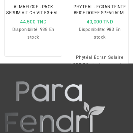
ALMAFLORE - PACK
PHYTEAL - ECRAN TEINTE
SERUM VIT C + VIT B3 + VIT
BEIGE DOREE SPF50 50ML
E
44,500 TND
40,000 TND
Disponibilité:
988 En
Disponibilité:
983 En
stock
stock
Phytéal Écran Solaire
SPF 50+
hydrate, protège
efficacement les peaux
sèches et unifie le teint
grâce à sa teinte dorée et
sa formule enrichie en
Phytovera GRT.