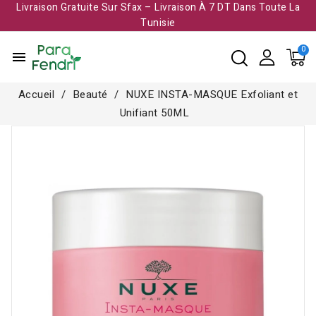
Livraison Gratuite Sur Sfax – Livraison À 7 DT Dans Toute La
Tunisie​
menu
Accueil
Beauté
NUXE INSTA-MASQUE Exfoliant et
Unifiant 50ML
Rupture de stock