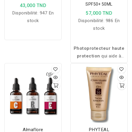
Hydratante 150 Ml +
SPF50+ 50ML
43,000 TND
LIRENE C+E VITAMIN
Disponibilité:
947 En
57,000 TND
ENERGY EAU MICELLAIRE 3
EN 1 400ML
stock
Disponibilité:
986 En
stock
Photoprotecteur
haute
protection
qui
aide
à
prévenir
les
taches,
protège
la
peau
après
peeling
ou
laser
et
offre
une
protection
solaire
efficace
grâce
à
des
filtres
physiques
et
chimiques.
Almaflore
PHYTEAL