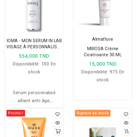
Almaflore
IOMA - MON SERUM IN LAB
VISAGE À PERSONNALISER
MIROSA Crème
30 ML
Cicatrisante 30 ML
554,000 TND
Disponibilité:
100 En
15,000 TND
stock
Disponibilité:
975 En
stock
Sérum personnalisé
alliant anti-âge,
apaisement, contrôle du
Promo !
Rupture de stock
sébum et action anti-
taches pour une peau
plus belle et équilibrée.