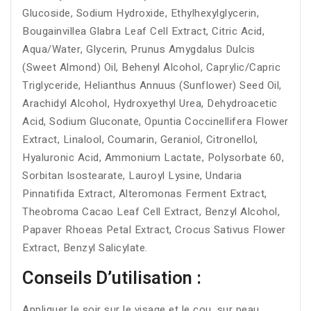
Glucoside, Sodium Hydroxide, Ethylhexylglycerin,
Bougainvillea Glabra Leaf Cell Extract, Citric Acid,
Aqua/Water, Glycerin, Prunus Amygdalus Dulcis
(Sweet Almond) Oil, Behenyl Alcohol, Caprylic/Capric
Triglyceride, Helianthus Annuus (Sunflower) Seed Oil,
Arachidyl Alcohol, Hydroxyethyl Urea, Dehydroacetic
Acid, Sodium Gluconate, Opuntia Coccinellifera Flower
Extract, Linalool, Coumarin, Geraniol, Citronellol,
Hyaluronic Acid, Ammonium Lactate, Polysorbate 60,
Sorbitan Isostearate, Lauroyl Lysine, Undaria
Pinnatifida Extract, Alteromonas Ferment Extract,
Theobroma Cacao Leaf Cell Extract, Benzyl Alcohol,
Papaver Rhoeas Petal Extract, Crocus Sativus Flower
Extract, Benzyl Salicylate.
Conseils D’utilisation :
Appliquer le soir sur le visage et le cou, sur peau