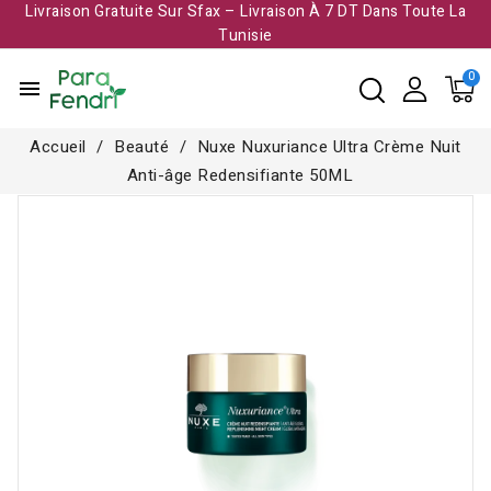
Livraison Gratuite Sur Sfax – Livraison À 7 DT Dans Toute La
Tunisie​
menu
Accueil
Beauté
Nuxe Nuxuriance Ultra Crème Nuit
Anti-âge Redensifiante 50ML
-20,000 TND