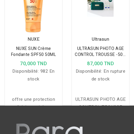
NUXE
Ultrasun
NUXE SUN Crème
ULTRASUN PHOTO AGE
Fondante SPF50 50ML
CONTROL TROUSSE -50%
SUR LA DEUXIÈME
70,000 TND
87,000 TND
Disponibilité:
982 En
Disponibilité:
En rupture
stock
de stock
offre une protection
ULTRASUN PHOTO AGE
cellulaire anti-âge et
CONTROL TROUSSE
procure un bronzage
-50% SUR LA DEUXIÈME
sublime