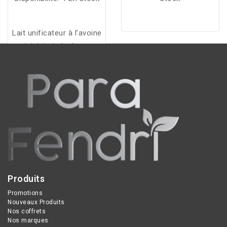
Lait unificateur à l’avoine
qui éclaircit, hydrate et
unifie le teint pour une
peau douce et lumineuse.
Produits
Promotions
Nouveaux Produits
Nos coffrets
Nos marques