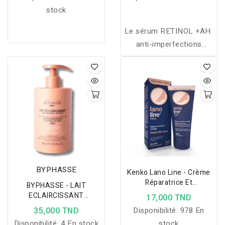
stock
Le sérum RETINOL +AH
anti-imperfections
régénérant à la
Niacinamide et Panthénol
hydrate, réduit les signes
de vieillissement, unifie le
teint, et resserre les
pores tout en équilibrant
le sébum.
BYPHASSE
Kenko Lano Line - Crème
Réparatrice Et
BYPHASSE - LAIT
Nourrissante Des Pieds
ECLAIRCISSANT
17,000 TND
-75ml
WHITENING EFFECT
35,000 TND
Disponibilité:
978 En
EXTRAIT D'AVOINE 500ML
Disponibilité:
4 En stock
stock