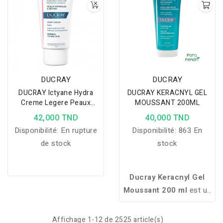
DUCRAY
DUCRAY
DUCRAY Ictyane Hydra
DUCRAY KERACNYL GEL
Creme Legere Peaux
MOUSSANT 200ML
Normales A Seches
42,000 TND
40,000 TND
Disponibilité:
En rupture
Disponibilité:
863 En
de stock
stock
Ducray Keracnyl Gel
Moussant 200 ml
est un
nettoyant sans savon
enrichi en Myrtacine. Il
Affichage 1-12 de 2525 article(s)