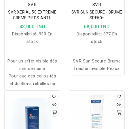
sudoraux.
SVR
SVR
SVR XERIAL 50 EXTREME
SVR SUN SECURE - BRUME
CREME PIEDS ANTI-
SPF50+
CALLOSITES 50ML
43,000 TND
68,000 TND
Disponibilité:
930 En
Disponibilité:
877 En
stock
stock
Pour un effet visible dès
SVR Sun Secure Brume
une semaine
fraîche invisible Peaux
Pour que ces callosités
d'application, il est
hypersensibles au soleil
et durillons rebelles ne
primordial d'appliquer
Enfant à partir de 3 ans,
reparaissent plus vous
cette crème sur les
adulte Absorption rapide,
pouvez utiliser en plus de
zones concernées
fini non gras SPF50+
cette crème une crème
quotidiennement.
UVB + UVA 200ml
préventive comme SVR
Xérial 30.