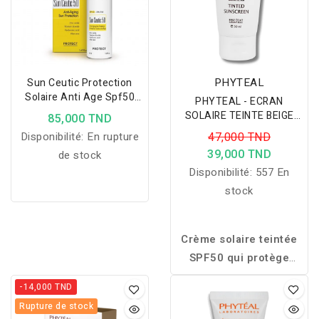
atténue les marques
et cheveux fins.
persistantes. Enrichi en
niacinamide
et
Myrtacine®
, il apaise les
irritations, améliore la
PHYTEAL
Sun Ceutic Protection
texture de la peau et
Solaire Anti Age Spf50
PHYTEAL - ECRAN
Dermaceutic
favorise un teint plus net
SOLAIRE TEINTE BEIGE
85,000 TND
ECLAT SPF50+ 50ML
et uniforme. Sa texture
Disponibilité:
En rupture
47,000 TND
légère pénètre
39,000 TND
de stock
rapidement et convient à
Disponibilité:
557 En
une utilisation
stock
quotidienne.
Crème solaire teintée
SPF50 qui protège
efficacement le visage
-14,000 TND
tout en unifiant le teint
Rupture de stock
pour un fini naturel,