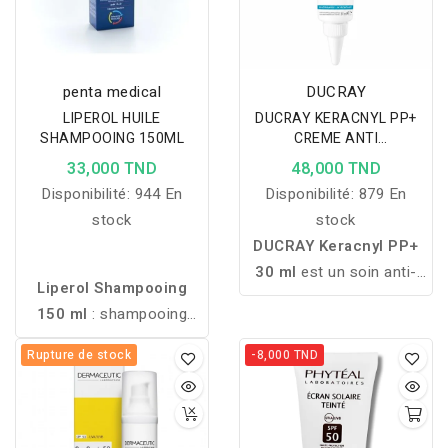
penta medical
DUCRAY
LIPEROL HUILE
DUCRAY KERACNYL PP+
SHAMPOOING 150ML
CREME ANTI
IMPERFECTIONS 30ML
33,000 TND
48,000 TND
Disponibilité:
944 En
Disponibilité:
879 En
stock
stock
DUCRAY Keracnyl PP+
30 ml
est un soin anti-
Liperol Shampooing
imperfections
150 ml
: shampooing
spécialement formulé
hydratant et apaisant aux
pour les peaux à
Rupture de stock
-8,000 TND
lipo-aminoacides et à
tendance acnéique. Il aide
l’urée. Nettoyage
à réduire les boutons,
physiologique idéal pour
limite leur réapparition et
cuirs chevelus sensibles