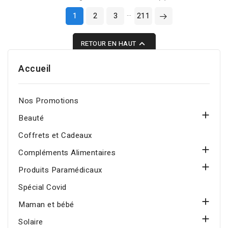
nettoie en douceur,
…
1
2
3
211
purifie la peau en
profondeur et aide à

RETOUR EN HAUT
lutter contre les
imperfections. Convient
Accueil
au visage et au corps des
peaux à tendance
acnéique.
Nos Promotions

Beauté
Coffrets et Cadeaux

Compléments Alimentaires

Produits Paramédicaux
Spécial Covid

Maman et bébé

Solaire