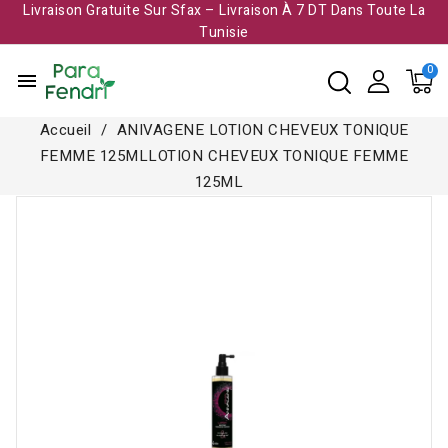
Livraison Gratuite Sur Sfax – Livraison À 7 DT Dans Toute La
Tunisie​
menu
Accueil
ANIVAGENE LOTION CHEVEUX TONIQUE
FEMME 125MLLOTION CHEVEUX TONIQUE FEMME
125ML