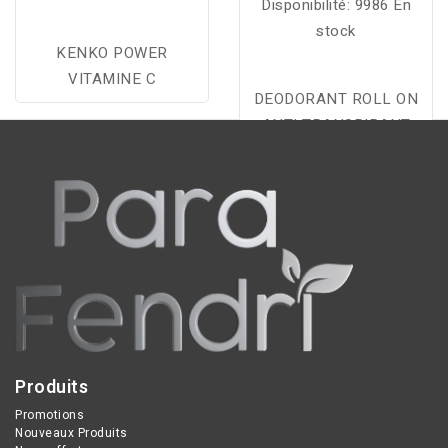
Disponibilité:
9986 En
stock
KENKO POWER
VITAMINE C
DEODORANT ROLL ON
ANTI TRANSPIRANT
Produits
Promotions
Nouveaux Produits