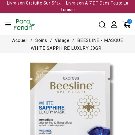
Livraison Gratuite Sur Sfax – Livraison À 7 DT Dans Toute La
Tunisie​
menu
Accueil
Soins
Visage
BEESLINE - MASQUE
WHITE SAPPHIRE LUXURY 30GR
Rupture de stock