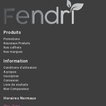
réactives, ainsi qu'aux
peaux intolérantes ou
poly-allergiques. Il s'agit
d'un masque hydratant
apaisant à l'effet intense
Produits
et immédiat
Promotions
Nouveaux Produits
Nos coffrets
Nos marques
Information
Conditions d'utilisation
A propos
Inscription
Connexion
Liste de souhaits
Mon Comparateur
Horaires Normaux
Sfax - Tunis