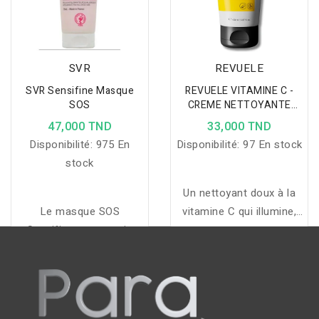
SVR
REVUELE
SVR Sensifine Masque
REVUELE VITAMINE C -
SOS
CREME NETTOYANTE
VISAGE ECLAIRCISSANTE
47,000 TND
33,000 TND
& PURIFIANTE 150ML
Disponibilité:
975 En
Disponibilité:
97 En stock
stock
Un nettoyant doux à la
Le masque SOS
vitamine C qui illumine,
Sensifine est un soin
purifie et prépare la peau
visage mis au point par le
sans la dessécher.
laboratoire SVR. Il
convient particulièrement
aux peaux sensibles et