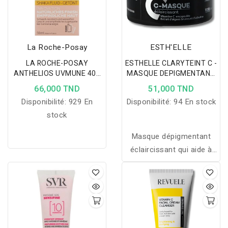
La Roche-Posay
ESTH'ELLE
LA ROCHE-POSAY
ESTHELLE CLARYTEINT C -
ANTHELIOS UVMUNE 400
MASQUE DEPIGMENTANT
FLUID TEINTEE SPF50+
50Gr
66,000 TND
51,000 TND
50ML
Disponibilité:
929 En
Disponibilité:
94 En stock
stock
Masque dépigmentant
éclaircissant qui aide à
réduire les taches, unifier
le teint et révéler l’éclat
naturel de la peau.