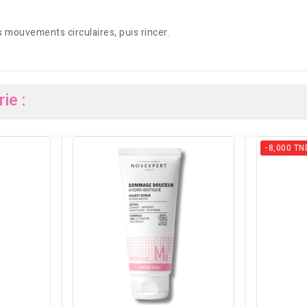
s mouvements circulaires, puis rincer.
ie :
-8,000 TN