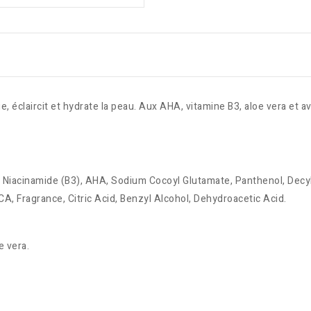
e, éclaircit et hydrate la peau. Aux AHA, vitamine B3, aloe vera et a
 Niacinamide (B3), AHA, Sodium Cocoyl Glutamate, Panthenol, Decyl G
CA, Fragrance, Citric Acid, Benzyl Alcohol, Dehydroacetic Acid.
e vera.