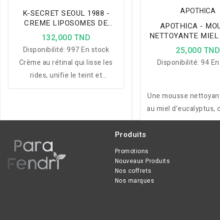
APOTHICA
K-SECRET SEOUL 1988 -
CREME LIPOSOMES DE
APOTHICA - MO
RETINAL 1%+RIZ
NETTOYANTE MIEL
132,000 TND
FERMENTE 50ML
RESTORE 150
Disponibilité:
997 En stock
25,000 TN
Crème au rétinal qui lisse les
Disponibilité:
94 En
rides, unifie le teint et
améliore l’élasticité pour une
Une mousse nettoyan
peau plus ferme, lumineuse et
au miel d’eucalyptus, 
visiblement rajeunie.
et vitamine E pour 
lisse, propre et ap
Produits
Promotions
Nouveaux Produits
Nos coffrets
Nos marques