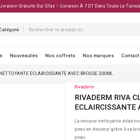
Livraison Gratuite Sur Sfax – Livraison À 7 DT Dans Toute La Tunisi
s
Nouveautés
Nos coffrets
Nos marques
Contact
 NETTOYANTE ECLAIRCISSANTE AVEC BROSSE 200ML
Rivaderm
RIVADERM RIVA C
ECLAIRCISSANTE 
La mousse nettoyante éclairci
peau en douceur grâce à sa bross
peau.