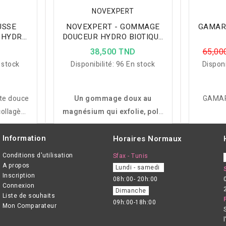
NOVEXPERT
USSE
NOVEXPERT - GOMMAGE
GAMARD
 HYDRA
DOUCEUR HYDRO BIOTIQUE
ML
60ML
D
38,500 TND
65,00
 stock
Disponibilité:
96 En stock
Disponi
te douce
Un gommage doux au
GAMAR
collagène
magnésium qui exfolie, polit
une peau
et apaise les peaux sensibles
aisée.
tout en rééquilibrant la flore
Information
Horaires Normaux
cutanée.
Conditions d'utilisation
Sfax - Tunis
A propos
Lundi - samedi
Inscription
08h:00- 20h:00
Connexion
Dimanche
Liste de souhaits
09h:00-18h:00
Mon Comparateur