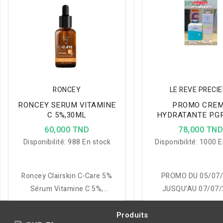
RONCEY
LE REVE PRECI
RONCEY SERUM VITAMINE
PROMO CRE
C 5%,30ML
HYDRATANTE P.G
LRP + ECRAN P.G
60,000 TND
78,000 TN
RONCEY
Disponibilité:
988 En stock
Disponibilité:
1000 E
Roncey Clairskin C-Care 5%
PROMO DU 05/07
Sérum Vitamine C 5%,
JUSQU'AU 07/07/
correcteur Intensif qui
CREME HYDRAT
uniformise le teint, agit sur
P.GRASSE LRP + 
Produits