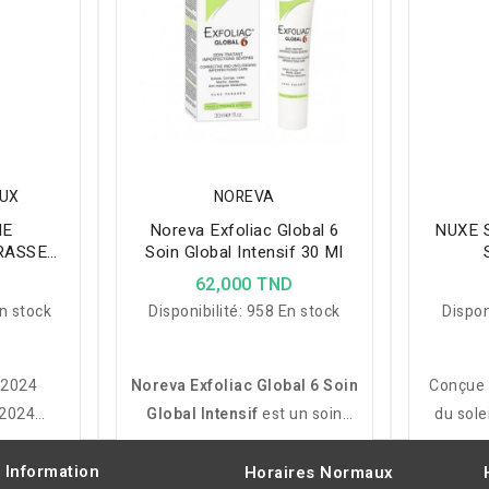
EUX
NOREVA
ME
Noreva Exfoliac Global 6
NUXE S
RASSE
Soin Global Intensif 30 Ml
RASSE
D
62,000 TND
n stock
Disponibilité:
958 En stock
Dispon
/2024
Noreva Exfoliac Global 6 Soin
Conçue 
2024
Global Intensif
est un soin
du sole
ANTE
anti-imperfections qui exfolie,
prématu
ECRAN
régule le sébum et apaise les
Nuxelle
Information
Horaires Normaux