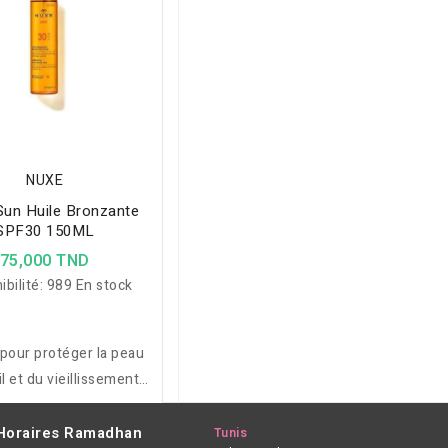
NUXE
un Huile Bronzante
SPF30 150ML
75,000 TND
ibilité:
989 En stock
pour protéger la peau
il et du vieillissement
ré, l'Huile Bronzante
nce SPF 30 vous fait
Horaires Ramadhan
Tunis