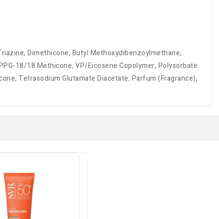
l Triazine, Dimethicone, Butyl Methoxydibenzoylmethane,
EG/PPG-18/18 Methicone, VP/Eicosene Copolymer, Polysorbate
icone, Tetrasodium Glutamate Diacetate, Parfum (Fragrance),