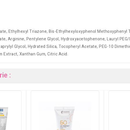
cylate, Ethylhexyl Triazone, Bis-Ethylhexyloxyphenol Methoxypheny
acate, Arginine, Pentylene Glycol, Hydroxyacetophenone, Lauryl P
aprylyl Glycol, Hydrated Silica, Tocopheryl Acetate, PEG-10 Dimeth
Extract, Xanthan Gum, Citric Acid.
ie :