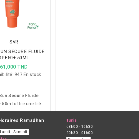
SVR
SUN SECURE FLUIDE
SPF50+ 50ML
61,000 TND
ibilité:
947 En stock
Sun Secure Fluide
 50ml
offre une très
protection contre les
B. Sa texture fluide,
Horaires Ramadhan
Tunis
08h00 - 16h30
t non grasse hydrate la
Lundi - Samedi
20h30 - 01h00
out en la protégeant