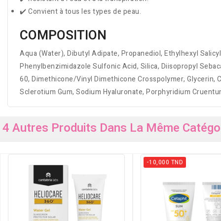
✔️ Convient à tous les types de peau.
COMPOSITION
Aqua (Water), Dibutyl Adipate, Propanediol, Ethylhexyl Sali
Phenylbenzimidazole Sulfonic Acid, Silica, Diisopropyl Seb
60, Dimethicone/Vinyl Dimethicone Crosspolymer, Glycerin, C
Sclerotium Gum, Sodium Hyaluronate, Porphyridium Cruentum 
4 Autres Produits Dans La Même Catégor
-10,000 TND