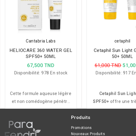
Cantabria Labs
cetaphil
HELIOCARE 360 WATER GEL
Cetaphil Sun Light 
SPF50+ 50ML
50+ 50ML
67,500 TND
61,000 TND
51,0
Disponibilité:
978 En stock
Disponibilité:
917 En
Cette formule aqueuse légère
Cetaphil Sun Ligh
et non comédogène pénètre
SPF50+
offre une tr
rapidement pour hydrater et
protection solaire 
apaiser la peau pendant
avec une texture lég
Produits
l’exposition solaire.
grasse et adaptée a
Promotions
sensibles ou gras
Nouveaux Produits