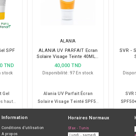
ALANIA
Gel SPF
ALANIA UV PARFAIT Ecran
SVR - 
Solaire Visage Teinte 40ML -
02 MEDIUM
00 TND
40,000 TND
 stock
Disponibilité:
97 En stock
Dispon
t Gel
Alania UV Parfait Écran
SVR 
ès haute
Solaire Visage Teinté SPF50
SPF50+
UVA/UVB,
02 Medium
protège la peau
haute 
ère, non
des UVA/UVB, hydrate et aide
UVA/UV
Information
Horaires Normaux
ux peaux
à prévenir les taches et le
légère e
Conditions d'utilisation
Sfax - Tunis
ses.
vieillissement cutané.
peau t
A propos
Lundi - samedi