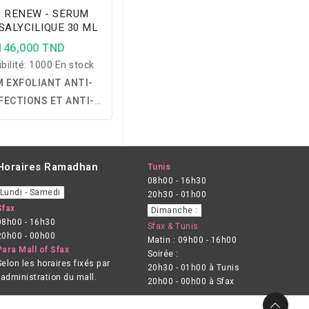
N RENEW - SERUM
SALYCILIQUE 30 ML
146,000 TND
bilité:
1000 En stock
 EXFOLIANT ANTI-
FECTIONS ET ANTI-
 sérum concentré en
exfoliants et en Acide
onique qui exfolie en
Horaires Ramadhan
Tunis
uceur, réduit les
08h00 - 16h30
ections, resserre les
Lundi - Samedi
20h30 - 01h00
, matifie la peau et
Sfax
Dimanche :
08h00 - 16h30
e les signes de l'âge
Sfax & Tunis
20h00 - 00h00
Matin : 09h00 - 16h00
un teint plus lisse,
Para Mall of Sfax
Soirée :
forme et éclatant.
Selon les horaires fixés par
20h30 - 01h00 à Tunis
l’administration du mall.
20h00 - 00h00 à Sfax