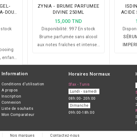
GEL-
ZYNIA - BRUME PARFUMEE
ISDI
A-DOUX
DIVINE 250ML
ACIDE 
L
D
15,000 TND
 stock
Disponibilité:
997 En stock
Disponi
Brume parfumée sans alcool
SÉRUM
aux notes fraîches et intenses
IMPER
pooing
qui parfume délicatement le
ÂGE :
un
, enfants
corps et les cheveux tout en
acides 
es peaux
procurant une sensation de
Hyalur
 protège
Information
Horaires Normaux
fraîcheur et une légère
do
evelu.
hydratation.
imperf
Conditions d'utilisation
Sfax - Tunis
A propos
Lundi - samedi
pores
Inscription
08h:00- 20h:00
atténu
Connexion
Dimanche
pour 
Liste de souhaits
09h:00-18h:00
Mon Comparateur
uni
Nos marques
Contactez-nous