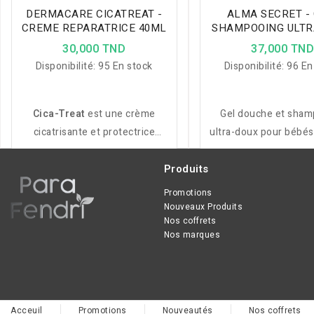
DERMACARE CICATREAT -
ALMA SECRET - 
CREME REPARATRICE 40ML
SHAMPOOING ULTR
PH 5.5 500M
30,000 TND
37,000 TN
Disponibilité:
95 En stock
Disponibilité:
96 En
Cica-Treat
est une crème
Gel douche et sham
cicatrisante et protectrice
ultra-doux pour bébés
enrichie en Matrikines et D-
et adultes, apaise l
Panthenol, idéale pour traiter
sensibles, nourrit et
Produits
les plaies superficielles et
cheveux et cuir ch
Promotions
brûlures du quotidien.
Nouveaux Produits
Nos coffrets
Nos marques
Acceuil
Promotions
Nouveautés
Nos coffrets