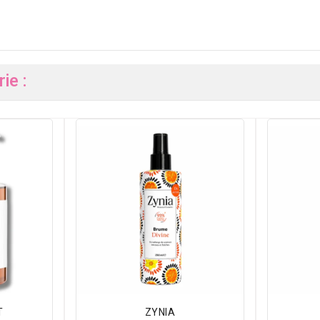
ie :
T
ZYNIA