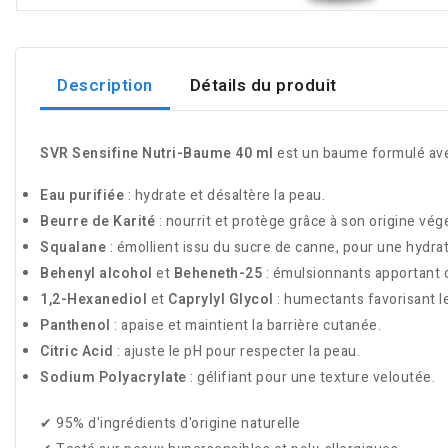
Description
Détails du produit
SVR Sensifine Nutri-Baume 40 ml
est un baume formulé avec
Eau purifiée
: hydrate et désaltère la peau.
Beurre de Karité
: nourrit et protège grâce à son origine végé
Squalane
: émollient issu du sucre de canne, pour une hydrat
Behenyl alcohol
et
Beheneth-25
: émulsionnants apportant o
1,2-Hexanediol
et
Caprylyl Glycol
: humectants favorisant l
Panthenol
: apaise et maintient la barrière cutanée.
Citric Acid
: ajuste le pH pour respecter la peau.
Sodium Polyacrylate
: gélifiant pour une texture veloutée.
✔ 95% d'ingrédients d'origine naturelle