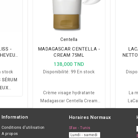
Centella
ISS -
MADAGASCAR CENTELLA -
LAC
CHEVEUX
CREAM 75ML
NETTO
TAMINE
D
138,000 TND
 stock
Disponibilité:
99 En stock
Dispon
S SÉRUM
VEUX
Crème visage hydratante
La 
MINE B3
Madagascar Centella Cream
LaCa
e la fibre
75ml de Skin1004, apaise
illumine 
risottis,
rougeurs et inflammations,
douceur
Information
Horaires Normaux
t apporte
nourrit, raffermit et protège
et la pr
brillance
Conditions d'utilisation
Sfax - Tunis
tous types de peaux.
à to
A propos
Lundi - samedi
alourdir.