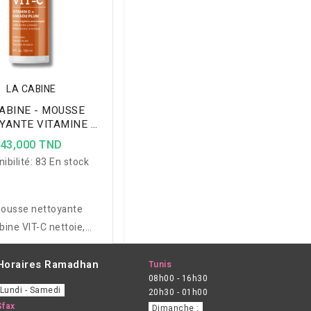
LA CABINE
ABINE - MOUSSE
YANTE VITAMINE C
150 ML
43,000 TND
ibilité:
83 En stock
mousse nettoyante
bine VIT-C nettoie,
et revitalise la peau en
 grâce à la vitamine C
Horaires Ramadhan
Tunis
08h00 - 16h30
une de Kakadu, adaptée
Lundi - Samedi
20h30 - 01h00
us types de peaux.
Sfax
Dimanche :