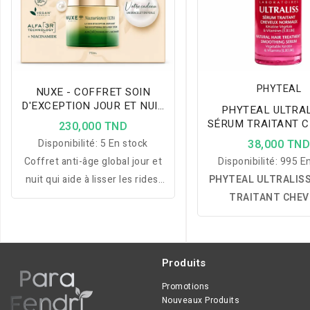
PHYTEAL
NUXE - COFFRET SOIN
D'EXCEPTION JOUR ET NUIT
PHYTEAL ULTRAL
75ML + BRACELET EN
SÉRUM TRAITANT 
230,000 TND
PERLE OFFERT
NORMAUX À LA VI
Disponibilité:
5 En stock
38,000 TN
B3 40 ML
Coffret anti-âge global jour et
Disponibilité:
995 En
nuit qui aide à lisser les rides,
PHYTEAL ULTRALIS
raffermir la peau et raviver
TRAITANT CHE
l’éclat, avec bracelet offert.
NORMAUX À LA VITA
40 ML :
lisse et protèg
capillaire, réduit les f
Produits
facilite le coiffage e
douceur, souplesse et 
Promotions
Nouveaux Produits
aux cheveux sans les 