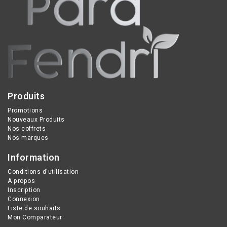
cheveux et du cuir
secs grâce à l’eau de
chevelu, même les plus
Gamarde, huile d’argan,
sensibles. Il redonne
beurre de karité et huiles
brillance et éclat, tout en
essentielles — certifié
étant adapté à un usage
BIO.
quotidien et en relais des
shampooings traitants.
Produits
Promotions
Nouveaux Produits
Nos coffrets
Nos marques
Information
Conditions d'utilisation
A propos
Inscription
Connexion
Liste de souhaits
Mon Comparateur