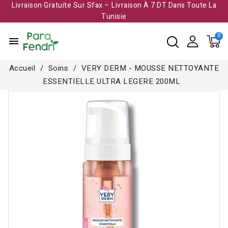
Livraison Gratuite Sur Sfax – Livraison À 7 DT Dans Toute La
Tunisie​
menu
Accueil
Soins
VERY DERM - MOUSSE NETTOYANTE
ESSENTIELLE ULTRA LEGERE 200ML