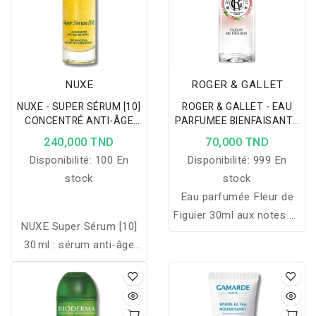
NUXE
ROGER & GALLET
NUXE - SUPER SÉRUM [10]
ROGER & GALLET - EAU
CONCENTRÉ ANTI-ÂGE
PARFUMEE BIENFAISANTE
UNIVERSEL 30ML
FLEUR DE FIGUIER 30ML
240,000 TND
70,000 TND
Disponibilité:
100 En
Disponibilité:
999 En
stock
stock
Eau parfumée Fleur de
Figuier 30ml aux notes de
NUXE Super Sérum [10]
figue et pamplemousse,
30 ml : sérum anti-âge
offrant un parfum doux
universel à l’acide
et relaxant au quotidien.
hyaluronique et huiles
végétales, lisse rides,