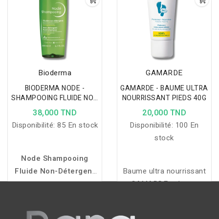
unifie le teint et repulpe
la peau.
Bioderma
GAMARDE
BIODERMA NODE -
GAMARDE - BAUME ULTRA
SHAMPOOING FLUIDE NON
NOURRISSANT PIEDS 40G
DETERGENT 200ML
38,000 TND
20,000 TND
Disponibilité:
85 En stock
Disponibilité:
100 En
stock
Node Shampooing
Fluide Non-Détergent
Baume ultra nourrissant
nettoie en douceur tout
GAMARDE : répare,
en respectant l'équilibre
nourrit et restaure le
physiologique des
confort des pieds très