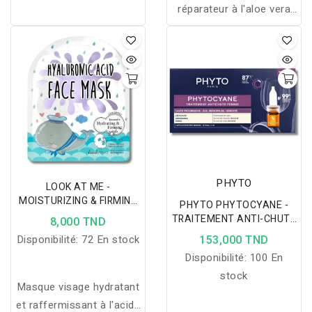
réparateur à l'aloe vera
bio, enrichi en peptides et
extraits naturels pour des
cheveux forts, doux et
protégés.
PHYTO
LOOK AT ME -
MOISTURIZING & FIRMING
PHYTO PHYTOCYANE -
FACE MASK HYALURONIC
TRAITEMENT ANTI-CHUTE
8,000 TND
ACID
PROGRESSIVE FEMME
Disponibilité:
72 En stock
153,000 TND
12*5ML
Disponibilité:
100 En
stock
Masque visage hydratant
et raffermissant à l'acide