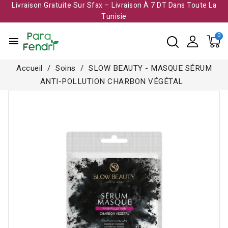
Livraison Gratuite Sur Sfax – Livraison À 7 DT Dans Toute La
Tunisie​
menu
Accueil
Soins
SLOW BEAUTY - MASQUE SÉRUM
ANTI-POLLUTION CHARBON VÉGÉTAL