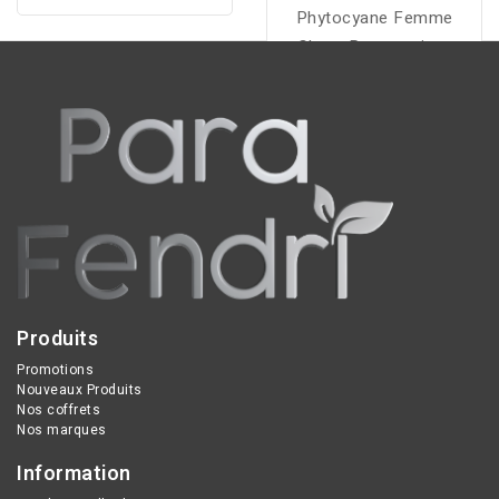
hyaluronique Look At Me,
Phytocyane Femme
enrichi en 3 types d'acide
Chute Progressive :
hyaluronique et
freine la chute, stimule la
élastomères pour une
croissance et renforce
peau intensément
les cheveux pour des
hydratée et visiblement
résultats visibles après 3
plus ferme.
mois.
Produits
Promotions
Nouveaux Produits
Nos coffrets
Nos marques
Information