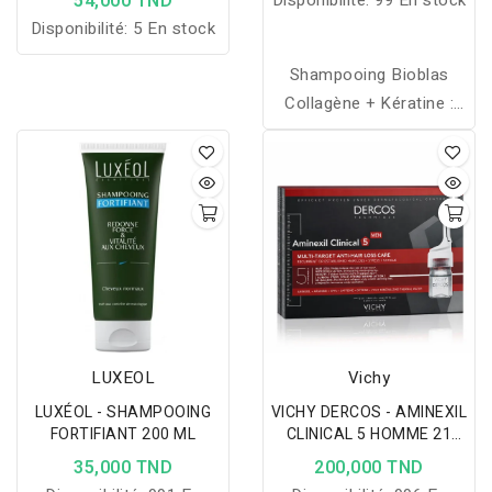
54,000 TND
Disponibilité:
99 En stock
Disponibilité:
5 En stock
Shampooing Bioblas
Collagène + Kératine :
renforce, nourrit et
redonne du volume aux
cheveux fins, abîmés ou
sujets à la chute.
LUXEOL
Vichy
LUXÉOL - SHAMPOOING
VICHY DERCOS - AMINEXIL
FORTIFIANT 200 ML
CLINICAL 5 HOMME 21
AMPOULES
35,000 TND
200,000 TND