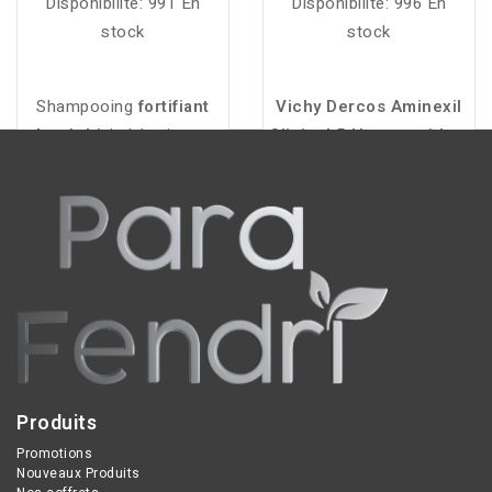
Disponibilité:
991 En
Disponibilité:
996 En
stock
stock
Shampooing
fortifiant
Vichy Dercos Aminexil
Luxéol
à la kératine et
Clinical 5 Homme aide à
protéines végétales,
freiner la chute des
renforce les cheveux
cheveux, renforcer la
fragiles, améliore leur
fibre capillaire et
douceur et leur élasticité,
améliorer la densité
avec 95 % d’ingrédients
pour une chevelure
d’origine naturelle.
plus forte.
Produits
Promotions
Nouveaux Produits