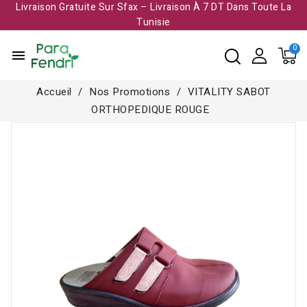
Livraison Gratuite Sur Sfax – Livraison À 7 DT Dans Toute La
Tunisie​
menu
Accueil
Nos Promotions
VITALITY SABOT
ORTHOPEDIQUE ROUGE
Rupture de stock