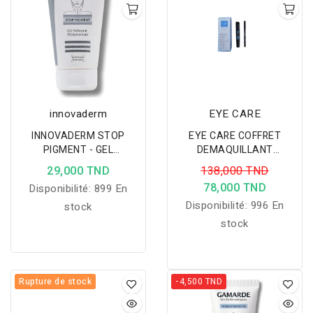
innovaderm
EYE CARE
INNOVADERM STOP
EYE CARE COFFRET
PIGMENT - GEL
DEMAQUILLANT
NETTOYANT 150ML
BIPHASE+EYE LINER +
29,000 TND
138,000 TND
INTENSE MASCARA
78,000 TND
Disponibilité:
899 En
GRATUIT
Disponibilité:
996 En
stock
stock
Rupture de stock
-4,500 TND