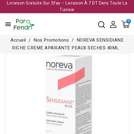
Livraison Gratuite Sur Sfax – Livraison À 7 DT Dans Toute La
Tunisie​
menu
Accueil
Nos Promotions
NOREVA SENSIDIANE
RICHE CREME APAISANTE PEAUX SECHES 40ML