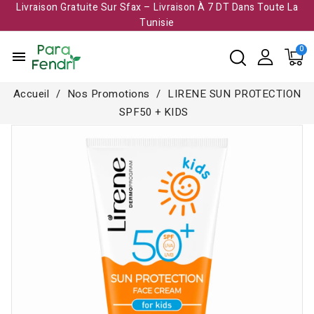
Livraison Gratuite Sur Sfax – Livraison À 7 DT Dans Toute La
Tunisie​
menu
Accueil
Nos Promotions
LIRENE SUN PROTECTION
SPF50 + KIDS
-5,000 TND