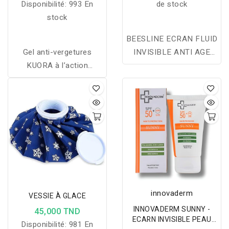
Disponibilité:
993 En
de stock
stock
BEESLINE ECRAN FLUID
Gel anti-vergetures
INVISIBLE ANTI AGE
KUORA à l’action
SPF50+ 40ML
régénérante, qui aide à
améliorer l’élasticité de la
peau et à atténuer
visiblement les
vergetures.
innovaderm
VESSIE À GLACE
INNOVADERM SUNNY -
45,000 TND
ECARN INVISIBLE PEAU
Disponibilité:
981 En