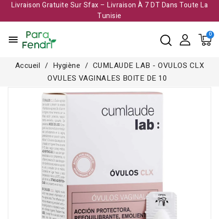
Livraison Gratuite Sur Sfax – Livraison À 7 DT Dans Toute La
Tunisie​
menu
Accueil
Hygiène
CUMLAUDE LAB - OVULOS CLX
OVULES VAGINALES BOITE DE 10