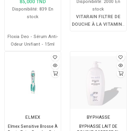
85,000 TND
Disponibilité:
2000 En
Disponibilité:
839 En
stock
stock
VITARAIN FILTRE DE
DOUCHE À LA VITAMINE
C – ROSE :
un filtre de
Floxia Deo - Sérum Anti-
douche enrichi en
Odeur Unifiant - 15ml
vitamine C qui réduit le
chlore et les impuretés
de l'eau, protège la peau
et les cheveux, tout en
offrant une douche plus
douce, hydratante et
délicatement parfumée à
la rose.
ELMEX
BYPHASSE
Elmex Sensitive Brosse À
BYPHASSE LAIT DE