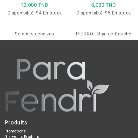
PROPOLIS 75 ML
100ML
12,000 TND
8,000 TND
Disponibilité:
94 En stock
Disponibilité:
95 En stock
Soin des gencives
PIERROT Bain de Bouche
sensibles avec Propolis
Anti-Plaque 100ml
et Camomille, renforce
protège contre la plaque,
l'émail avec Fluorure et
les caries et les
formule sans gluten.
inflammations gingivales,
pour une haleine fraîche
et une bouche saine au
quotidien.
Produits
Promotions
Nouveaux Produits