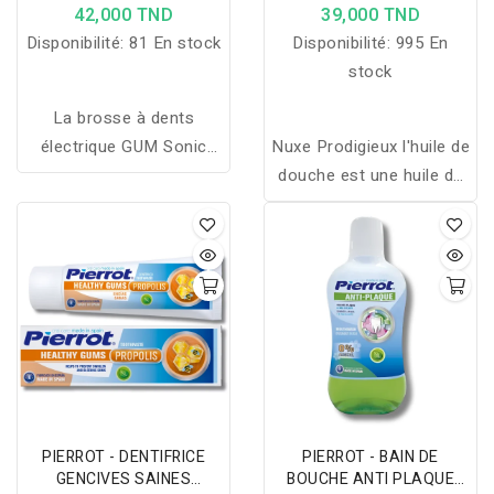
ÉLECTRIQUE 4101
42,000 TND
39,000 TND
Disponibilité:
81 En stock
Disponibilité:
995 En
stock
La brosse à dents
électrique GUM Sonic
Nuxe Prodigieux l'huile de
Sensitive nettoie en
douche est une huile de
douceur les gencives
douche, aux nacres
sensibles et les zones
dorés, ultra-sensorielle
difficiles, avec une tête
qui nettoie en douceur,
remplaçable et une
satine et parfume pour
utilisation jusqu’à 3 mois.
un véritable moment de
plaisir. Retrouvez l'odeur
mythique de l'Huile
Prodigieuse Nettoie,
satine et parfume Pour
PIERROT - DENTIFRICE
PIERROT - BAIN DE
toutes les peaux
GENCIVES SAINES
BOUCHE ANTI PLAQUE