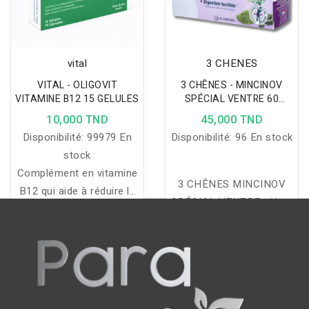
vision et la mémoire. Une
composition qui permet
de retrouver de nouveau
vital
3 CHENES
la forme surtout qu’elle
VITAL - OLIGOVIT
3 CHÊNES - MINCINOV
est anti-stress et anti-
VITAMINE B12 15 GELULES
SPÉCIAL VENTRE 60
fatigue.
COMPRIMÉS
10,000 TND
45,000 TND
Disponibilité:
99979 En
Disponibilité:
96 En stock
stock
Complément en vitamine
3 CHÊNES MINCINOV
B12 qui aide à réduire la
SPÉCIAL VENTRE aide à
fatigue, soutenir l’énergie
éliminer, améliorer la
et contribuer au bon
digestion et retrouver un
fonctionnement de
ventre plat grâce à une
l’organisme.
synergie d’actifs naturels.