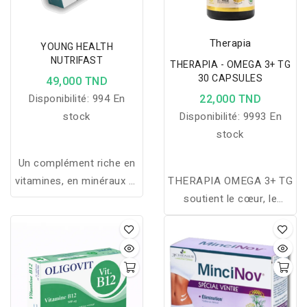
Therapia
YOUNG HEALTH
NUTRIFAST
THERAPIA - OMEGA 3+ TG
30 CAPSULES
49,000 TND
Disponibilité:
994 En
22,000 TND
stock
Disponibilité:
9993 En
stock
Un complément riche en
vitamines, en minéraux et
THERAPIA OMEGA 3+ TG
en Oméga 3 permettant
soutient le cœur, le
la lutte contre les
cerveau et les
radicaux libres, le
articulations grâce à une
cholestérol dont
forte concentration en
plusieurs souffrent et les
oméga 3 EPA et DHA.
triglycérides. C’est
bénéfique de plus pour la