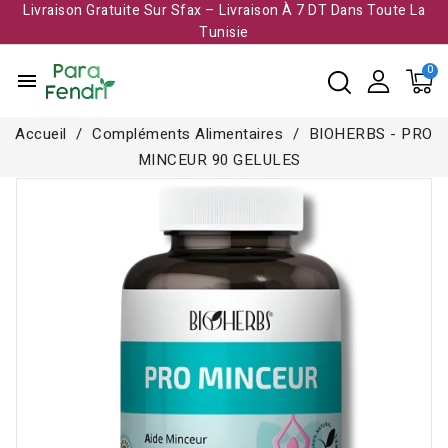
Livraison Gratuite Sur Sfax – Livraison À 7 DT Dans Toute La
Tunisie​
menu
Accueil
Compléments Alimentaires
BIOHERBS - PRO
MINCEUR 90 GELULES