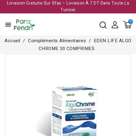
Livraison Gratuite Sur Sfax – Livraison À 7 DT Dans Toute La
Tunisie​
menu
Accueil
Compléments Alimentaires
EDEN LIFE ALGO
CHROME 30 COMPRIMES