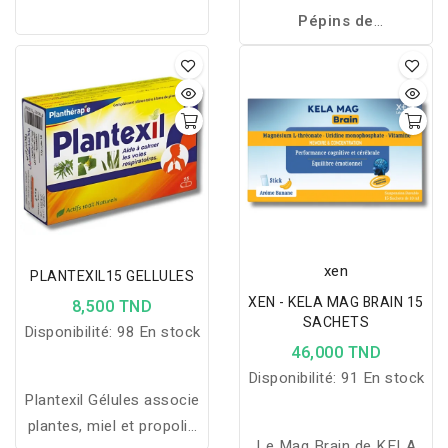
Pépins de
Pamplemousse 50 ml
associe pépins de
pamplemousse et
vitamine C pour soutenir
les défenses
immunitaires et protéger
les cellules du stress
oxydatif.
xen
PLANTEXIL15 GELLULES
XEN - KELA MAG BRAIN 15
8,500 TND
SACHETS
Disponibilité:
98 En stock
46,000 TND
Disponibilité:
91 En stock
Plantexil Gélules associe
plantes, miel et propolis
Le Mag Brain de KELA