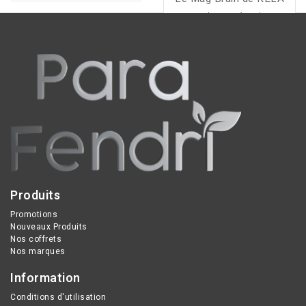
pour apaiser la toux
soutient mémoire,
sèche, calmer les
concentration et vitalité
irritations respiratoires et
grâce à une formule
renforcer les défenses
complète en sachets
naturelles.
pratiques.
Produits
Promotions
Nouveaux Produits
Nos coffrets
Nos marques
Information
Conditions d'utilisation