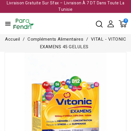
Livraison Gratuite Sur Sfax – Livraison À 7 DT Dans Toute La
Tunisie​
menu
Accueil
Compléments Alimentaires
VITAL - VITONIC
EXAMENS 45 GELULES