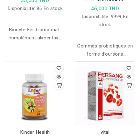
55,000 TND
OURSONS
Disponibilité:
86 En stock
46,000 TND
Disponibilité:
9999 En
stock
Biocyte Fer Liposomal :
complément alimentaire
en gélules enrichi en fer,
Gommes probiotiques en
vitamine C et B12 pour
forme d’oursons
réduire la fatigue et
apportant 1 milliard de
soutenir la formation
ferments lactiques pour
normale de globules
soutenir l’équilibre
rouges.
intestinal des enfants,
dans une formule
naturelle et sans gélatine.
Kinder Health
vital