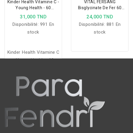
Kinder Health Vitamine C -
VITAL FERSANG
Young Health - 60
Bisglycinate De Fer 60
Gummies
Gelules
31,000 TND
24,000 TND
Disponibilité:
991 En
Disponibilité:
881 En
stock
stock
Kinder Health Vitamine C
- Young Health - 60
Gummies Riche en
vitamine C et en zinc qui
a un rôle primordial pour
la santé et
particulièrement le
système immunitaire.
Contenance : 60
GUMMIES. Goût Cerise
Pot avec sécurité enfant.