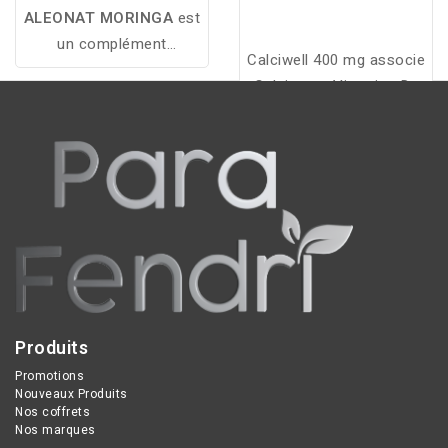
ALEONAT MORINGA
est
un complément
Calciwell 400 mg associe
alimentaire naturel riche
Calcium et Vitamine D3
en nutriments essentiels,
pour soutenir la santé
idéal pour soutenir
des os, la fonction
l’énergie, l’immunité et le
musculaire et le système
bien-être au quotidien.
immunitaire.
Produits
Promotions
Nouveaux Produits
Nos coffrets
Nos marques