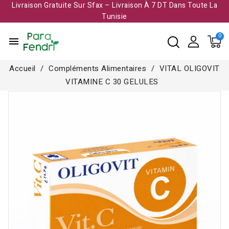
Livraison Gratuite Sur Sfax – Livraison À 7 DT Dans Toute La
Tunisie​
menu
Accueil
Compléments Alimentaires
VITAL OLIGOVIT
VITAMINE C 30 GELULES