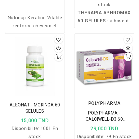
stock
THERAPIA APHROMAX
Nutricap Kératine Vitalité
60 GÉLULES :
à base de
renforce cheveux et
racine de maca, aide à
ongles grâce à la cystine,
stimuler la libido, soutenir
la méthionine et la
l'énergie et la vitalité, et
biotine, tout en luttant
contribue au bien-être
contre la chute des
intime ainsi qu'à
cheveux.
l'équilibre hormonal chez
l'homme et la femme.
POLYPHARMA
ALEONAT - MORINGA 60
GELULES
POLYPHARMA -
CALCIWELL-D3 60
15,000 TND
COMPRIMES
Disponibilité:
1001 En
29,000 TND
stock
Disponibilité:
79 En stock