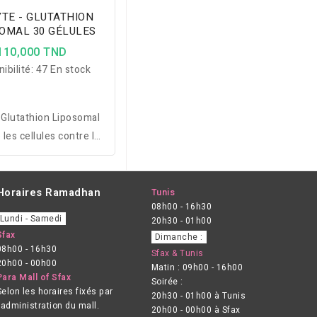
YTE - GLUTATHION
OMAL 30 GÉLULES
110,000 TND
ibilité:
47 En stock
 Glutathion Liposomal
les cellules contre le
s oxydatif grâce au
ion et à la vitamine C,
te biodisponibilité et
Horaires Ramadhan
Tunis
08h00 - 16h30
milation optimale.
Lundi - Samedi
20h30 - 01h00
Sfax
Dimanche :
08h00 - 16h30
Sfax & Tunis
20h00 - 00h00
Matin : 09h00 - 16h00
Para Mall of Sfax
Soirée :
Selon les horaires fixés par
20h30 - 01h00 à Tunis
l’administration du mall.
20h00 - 00h00 à Sfax