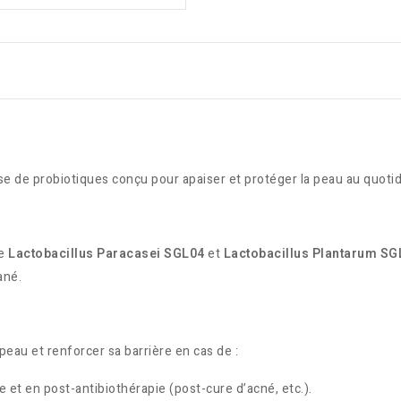
 de probiotiques conçu pour apaiser et protéger la peau au quotidi
de
Lactobacillus Paracasei SGL04
et
Lactobacillus Plantarum SG
ané.
au et renforcer sa barrière en cas de :
t en post-antibiothérapie (post-cure d’acné, etc.).