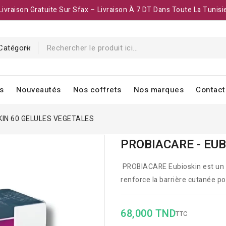
Livraison Gratuite Sur Sfax – Livraison À 7 DT Dans Toute La Tunisi
s
Nouveautés
Nos coffrets
Nos marques
Contact
KIN 60 GELULES VEGETALES
PROBIACARE - EU
PROBIACARE Eubioskin est un c
renforce la barrière cutanée po
68,000 TND
TTC