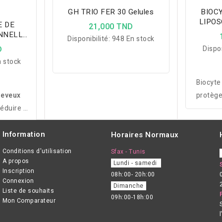
GH TRIO FER 30 Gelules
BIOC
LIPOS
E DE
21,000 TND
NNELLE
Disponibilité:
948 En stock
LES
D
Dispon
 stock
Biocyte
heveux
protège 
réduire la
stres
cheveux,
glutath
llaire et
avec hau
Information
Horaires Normaux
 face au
assi
Conditions d'utilisation
Sfax - Tunis
igue.
A propos
Lundi - samedi
Inscription
08h:00- 20h:00
Connexion
Dimanche
Liste de souhaits
09h:00-18h:00
Mon Comparateur