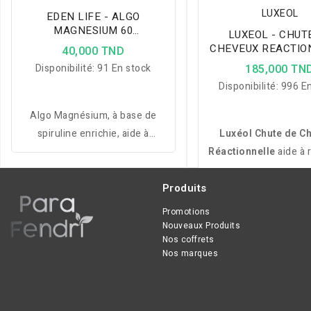
LUXEOL
EDEN LIFE - ALGO
MAGNESIUM 60
LUXEOL - CHUT
COMPRIMES
CHEVEUX REACTIO
40,000 TND
3MOIS 90 GELU
Disponibilité:
91 En stock
185,000 TN
Disponibilité:
996 En
Algo Magnésium, à base de
spiruline enrichie, aide à
Luxéol Chute de C
réduire fatigue, stress,
Réactionnelle
aide à 
crampes et troubles du
chute passagère des 
sommeil tout en soutenant le
renforce la fibre capi
Produits
métabolisme énergétique.
soutient l’organisme
Promotions
stress et à la fat
Nouveaux Produits
Nos coffrets
Nos marques