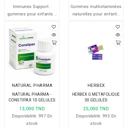
Immunes Support :
Gommes multivitaminées
gummies pour enfants à
naturelles pour enfants
la vitamine C, propolis et
dès 3 ans, riches en
échinacée pour renforcer
vitamines, minéraux et
le système immunitaire
extraits de fruits et
et rester en bonne santé.
légumes pour renforcer
l’immunité et l’énergie.
NATURAL PHARMA
HERBEX
NATURAL PHARMA -
HERBEX G METAFOLIQUE
CONSTIPAX 10 GELULES
30 GELULES
13,000 TND
25,000 TND
Disponibilité:
997 En
Disponibilité:
993 En
stock
stock