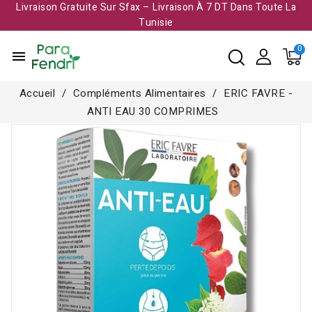
Livraison Gratuite Sur Sfax – Livraison À 7 DT Dans Toute La
Tunisie​
menu
Accueil
Compléments Alimentaires
ERIC FAVRE -
ANTI EAU 30 COMPRIMES
Rupture de stock