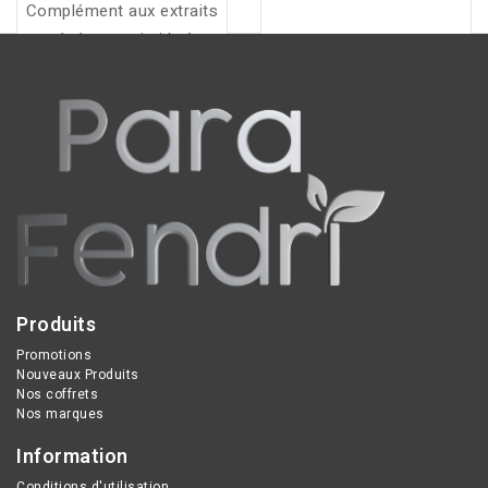
Complément aux extraits
végétaux qui aide à
soutenir le transit,
favoriser le confort
digestif et accompagner
la régularité intestinale.
Produits
Promotions
Nouveaux Produits
Nos coffrets
Nos marques
Information
Conditions d'utilisation