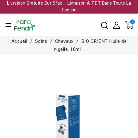
Livraison Gratuite Sur Sfax – Livraison À 7 DT Dans Toute La
Tunisie​
menu
Accueil
Soins
Cheveux
BIO ORIENT Huile de
nigelle, 10ml