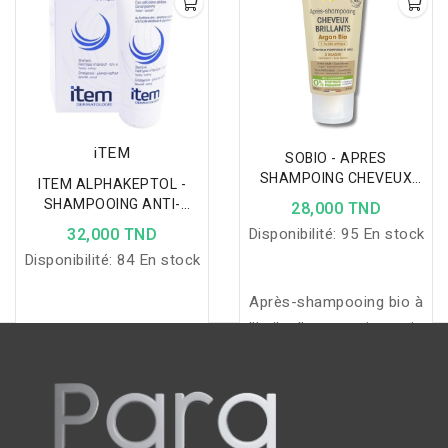
douce et brillante.
iTEM
SOBIO - APRES
SHAMPOING CHEVEUX
ITEM ALPHAKEPTOL -
BRILLANTS ARGAN 200ML
SHAMPOOING ANTI-
28,000 TND
PELLICULAIRE 200ML
32,000 TND
Disponibilité:
95 En stock
Disponibilité:
84 En stock
Après-shampooing bio à
l’huile d’argan qui nourrit,
répare et redonne
brillance aux cheveux
secs et abîmés.