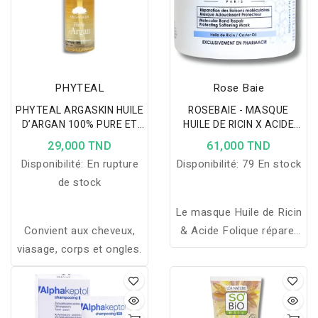
PHYTEAL
Rose Baie
PHYTEAL ARGASKIN HUILE
ROSEBAIE - MASQUE
D’ARGAN 100% PURE ET
HUILE DE RICIN X ACIDE
NATURELLE
FOLIQUE 500ML
29,000 TND
61,000 TND
Disponibilité:
En rupture
Disponibilité:
79 En stock
de stock
Le masque Huile de Ricin
Convient aux cheveux,
& Acide Folique répare,
viasage, corps et ongles.
hydrate et renforce les
cheveux secs ou abîmés,
stimulant la pousse et
laissant une chevelure