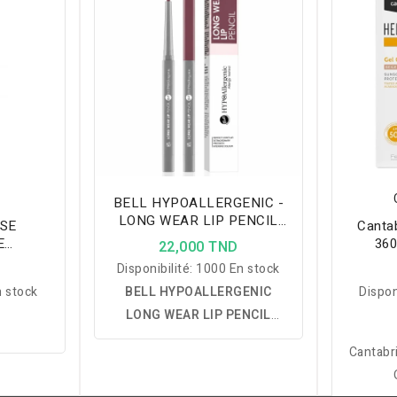
BELL HYPOALLERGENIC -
LONG WEAR LIP PENCIL
SE
Canta
CRAYON LÈVRES - 06
E
360
22,000 TND
MAUVE
 150ML
Photopr
D
Disponibilité:
1000 En stock
 stock
BELL HYPOALLERGENIC
Dispon
LONG WEAR LIP PENCIL
CRAYON LÈVRES – 06 MAUVE
Cantabr
:
redessine le contour des
lèvres avec précision, prolonge