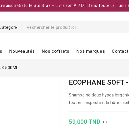
Livraison Gratuite Sur Sfax – Livraison À 7 DT Dans Toute La Tunisi
s
Nouveautés
Nos coffrets
Nos marques
Contact
UX 500ML
ECOPHANE SOFT 
Shampoing doux hypoallergénique
tout en respectant la fibre capil
59,000 TND
TTC