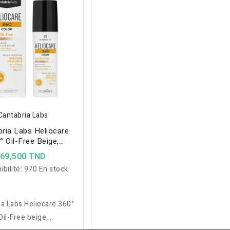
Cantabria Labs
bria Labs Heliocare
° Oil-Free Beige,
otecteur Pour Peaux
69,500 TND
Grasses 50ml
ibilité:
970 En stock
ia Labs Heliocare 360°
Oil-Free beige,