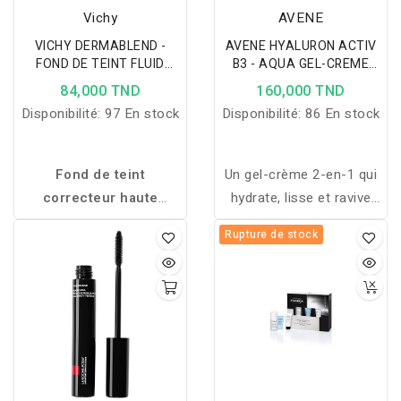
Vichy
AVENE
VICHY DERMABLEND -
AVENE HYALURON ACTIV
FOND DE TEINT FLUID
B3 - AQUA GEL-CREME
CORRECTEUR TEINTE 35
REGENERATION
84,000 TND
160,000 TND
SAND SPF28 30ML
CELLULAIRE 50ML
Disponibilité:
97 En stock
Disponibilité:
86 En stock
Fond de teint
Un gel-crème 2-en-1 qui
correcteur haute
hydrate, lisse et ravive
couvrance 16H, SPF28,
l’éclat du teint pour une
Rupture de stock
hydrate 24H, unifie le
peau fraîche et
teint et camoufle les
lumineuse.
imperfections sans
effet masque.