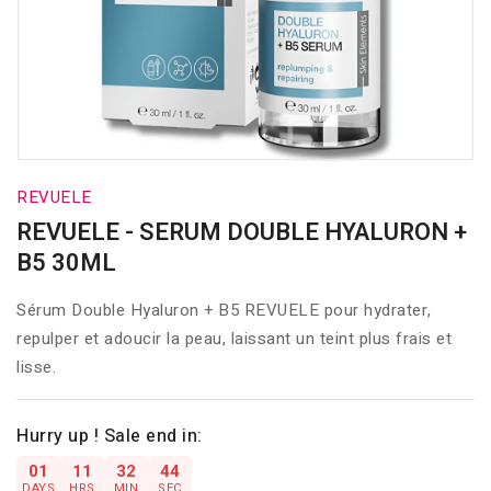
REVUELE
REVUELE - SERUM DOUBLE HYALURON +
B5 30ML
Sérum Double Hyaluron + B5 REVUELE pour hydrater,
repulper et adoucir la peau, laissant un teint plus frais et
lisse.
Hurry up ! Sale end in:
01
11
32
44
DAYS
HRS
MIN
SEC