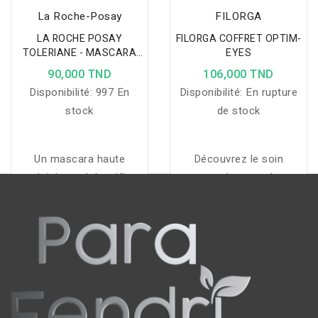
La Roche-Posay
FILORGA
LA ROCHE POSAY
FILORGA COFFRET OPTIM-
TOLERIANE - MASCARA
EYES
MULTI DIMENSIONS NOIR
90,000 TND
106,000 TND
7.2ML
Disponibilité:
997 En
Disponibilité:
En rupture
stock
de stock
Un mascara haute
Découvrez le soin
précision qui densifie,
contour des yeux best-
définit et protège les cils
seller des Laboratoires
fragiles tout en
Filorga dans un coffret
respectant les yeux
en édition limitée
sensibles.
comprenant OPTIM-
EYES (15ml)+ MESO-
MASK (15ml) & OPTIM-
EYES PATCH