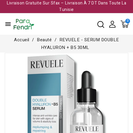
Livraison Gratuite Sur Sfax – Livraison À 7 DT Dans Toute La
Tunisie​
menu
Accueil
Beauté
REVUELE - SERUM DOUBLE
HYALURON + B5 30ML
-26,000 TND