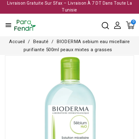
Livraison Gratuite Sur Sfax – Livraison À 7 DT Dans Toute La
Tunisie​
menu
Accueil
Beauté
BIODERMA sebium eau micellaire
purifiante 500ml peaux mixtes a grasses