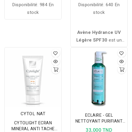
Disponibilité:
984 En
Disponibilité:
640 En
stock
stock
Avène Hydrance UV
Légère SPF30
est un
soin hydratant quotidien
avec protection solaire,
spécialement conçu pour
les peaux normales. Sa
texture légère hydrate
durablement la peau tout
en la protégeant des
rayons UV.
CYTOL NAT
ECLAIRE - GEL
NETTOYANT PURIFIANT
CYTOLIGHT ECRAN
PEAUX MIXTES ET
MINERAL ANTI TACHE
33,000 TND