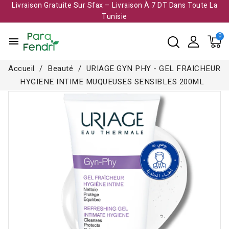
Livraison Gratuite Sur Sfax – Livraison À 7 DT Dans Toute La
Tunisie​
menu
Accueil
Beauté
URIAGE GYN PHY - GEL FRAICHEUR
HYGIENE INTIME MUQUEUSES SENSIBLES 200ML