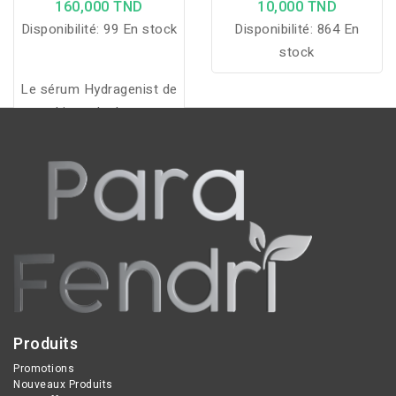
160,000 TND
10,000 TND
Disponibilité:
99 En stock
Disponibilité:
864 En
stock
Le sérum Hydragenist de
Lierac hydrate
intensément, repulpe la
peau et ravive l’éclat du
teint grâce à sa formule
enrichie en acide
hyaluronique et ferment
réhydratant.
Produits
Promotions
Nouveaux Produits