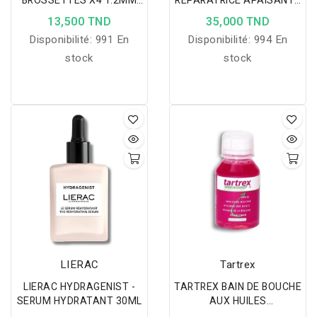
BROSSETTES X4 1.2MM
REPARATRICE APAISANTE
1512
40ML
13,500 TND
35,000 TND
Disponibilité:
991 En
Disponibilité:
994 En
stock
stock
LIERAC
Tartrex
LIERAC HYDRAGENIST -
TARTREX BAIN DE BOUCHE
SERUM HYDRATANT 30ML
AUX HUILES
ESSENTIELLES,125ml