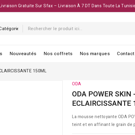
Livraison Gratuite Sur Sfax – Livraison À 7 DT Dans Toute La Tunisi
s
Nouveautés
Nos coffrets
Nos marques
Contact
ECLAIRCISSANTE 150ML
ODA
ODA POWER SKIN 
ECLAIRCISSANTE
La mousse nettoyante ODA POWER
teint et en affinant le grain d