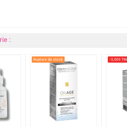
ie :
Rupture de stock
-5,000 TN