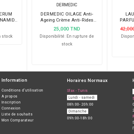
DERMEDIC
SERUM
DERMEDIC OILAGE Anti-
LAU
INAMIDE
Ageing Crème Anti-Rides
PARFU
Contour Des Yeux
M
D
25,000 TND
42,00
 stock
Disponibilité:
En rupture de
Dispon
stock
Information
Horaires Normaux
Conditions d'utilisation
Sfax - Tunis
A propos
Lundi - samedi
Inscription
08h:00- 20h:00
Connexion
Dimanche
Liste de souhaits
09h:00-18h:00
Mon Comparateur