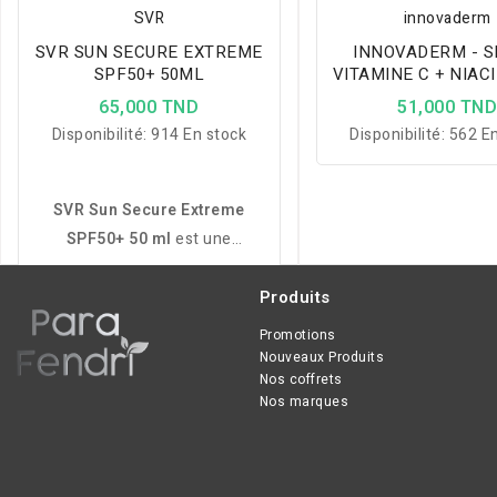
SVR
innovaderm
SVR SUN SECURE EXTREME
INNOVADERM - 
SPF50+ 50ML
VITAMINE C + NIAC
30ML
65,000 TND
51,000 TN
Disponibilité:
914 En stock
Disponibilité:
562 En
SVR Sun Secure Extreme
SPF50+ 50 ml
est une
protection solaire haute
tolérance spécialement
Produits
conçue pour les peaux
Promotions
sensibles. Elle protège
Nouveaux Produits
Nos coffrets
efficacement contre les
Nos marques
UVA/UVB tout en hydratant la
peau et en prévenant les
dommages liés au soleil