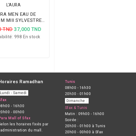
L'AURA
RA MEN EAU DE
M MIII SYLVESTRE
YSTIQUE 50ML
0 TND
37,000 TND
ibilité:
998 En stock
Horaires Ramadhan
Tunis
08h00 - 16h30
Lundi - Samedi
20h30 - 01h00
Sfax
Dimanche :
08h00 - 16h30
Sfax & Tunis
20h00 - 00h00
Matin : 09h00 - 16h00
Para Mall of Sfax
Soirée :
Selon les horaires fixés par
20h30 - 01h00 à Tunis
l’administration du mall.
20h00 - 00h00 à Sfax