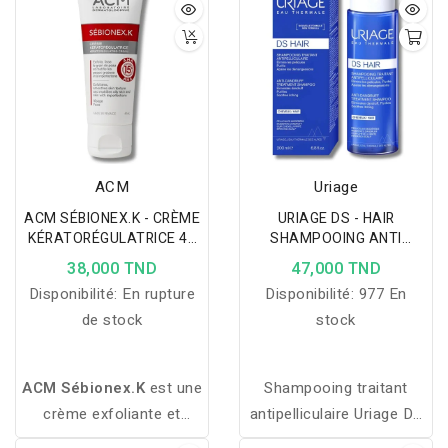
ACM
Uriage
ACM SÉBIONEX.K - CRÈME
URIAGE DS - HAIR
KÉRATORÉGULATRICE 40
SHAMPOOING ANTI
ML
PELLICULAIRE 200ML
38,000 TND
47,000 TND
Disponibilité:
En rupture
Disponibilité:
977 En
de stock
stock
ACM Sébionex.K
est une
Shampooing traitant
crème exfoliante et
antipelliculaire Uriage DS
matifiante qui affine le
Hair : élimine les