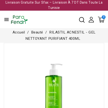
Livraison Gratuite Sur Sfax – Livraison À 7 DT Dans Toute La
Tunisie​
menu
Accueil
Beauté
RILASTIL ACNESTIL - GEL
NETTOYANT PURIFIANT 400ML