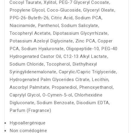
Cocoyl Taurate, Xylitol, PEG-7 Glyceryl Cocoate,
Propylene Glycol, Coco-Glucoside, Glyceryl Oleate,
PPG-26-Buteth-26, Citric Acid, Sodium PCA,
Niacinamide, Panthenol, Sodium Salicylate,
Tocopheryl Acetate, Dipotassium Glycyrrhizate,
Potassium Azeloyl Diglycinate, Zinc PCA, Copper
PCA, Sodium Hyaluronate, Oligopeptide-10, PEG-40
Hydrogenated Castor Oil, C12-13 Alkyl Lactate,
Sodium Chloride, Tocopherol, Diethylhexyl
Syringylidenemalonate, Caprylic/Capric Triglyceride,
Hydrogenated Palm Glycerides Citrate, Lecithin,
Ascorbyl Palmitate, Propanediol, Phenoxyethanol,
Caprylyl Glycol, O-Cymen-5-ol, Chlorhexidine
Digluconate, Sodium Benzoate, Disodium EDTA,
Parfum (Fragrance)
Hypoallergénique
Non comédogène