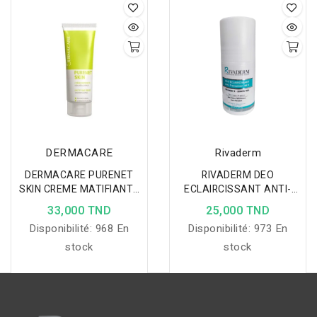
grain de peau, régule le
pellicules, purifie et
sébum et réduit les
apaise le cuir chevelu dès
imperfections des peaux
les premières utilisations.
grasses.
DERMACARE
Rivaderm
DERMACARE PURENET
RIVADERM DEO
SKIN CREME MATIFIANTE
ECLAIRCISSANT ANTI-
SEBOREGULATEUR 40 ML
TRANSPIRANT 48H 50ML
33,000 TND
25,000 TND
Disponibilité:
968 En
Disponibilité:
973 En
stock
stock