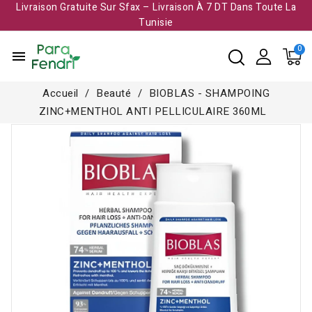
Livraison Gratuite Sur Sfax – Livraison À 7 DT Dans Toute La
Tunisie​
menu
Accueil
Beauté
BIOBLAS - SHAMPOING
ZINC+MENTHOL ANTI PELLICULAIRE 360ML