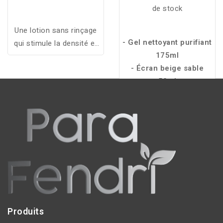
de stock
Une lotion sans rinçage
- Gel nettoyant purifiant
qui stimule la densité et
175ml
la résistance des
- Écran beige sable
cheveux en agissant sur
50ml
le cuir chevelu, idéale
pour les femmes
souffrant de perte de
masse capillaire.
Produits