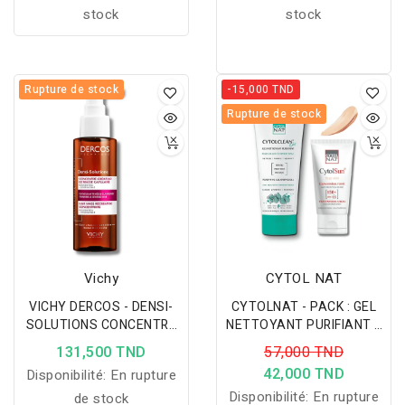
stock
stock
Rupture de stock
-15,000 TND
Rupture de stock
Vichy
CYTOL NAT
VICHY DERCOS - DENSI-
CYTOLNAT - PACK : GEL
SOLUTIONS CONCENTRE
NETTOYANT PURIFIANT +
CREATEUR DE MASSE
ECRAN BEIGE SABLE
131,500 TND
57,000 TND
CAPILLAIRE 100ML
42,000 TND
Disponibilité:
En rupture
Disponibilité:
En rupture
de stock